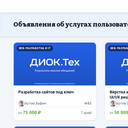
Объявления об услугах пользова
ВЕБ-РАЗРАБОТКА И IT
ВЕБ-РАЗРАБ
Разработка сайтов под ключ
Вёрстка 
UI/UX ре
Артем Вафин
83
Артем 
75 000 ₽
50 000
от
7 дней
от