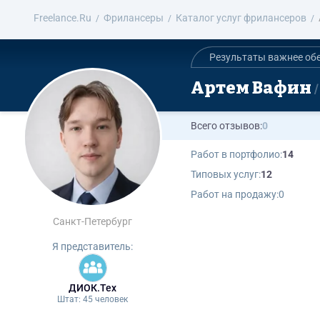
Freelance.Ru
Фрилансеры
Каталог услуг фрилансеров
Результаты важнее об
Артем Вафин
Всего отзывов:
0
Работ в портфолио:
14
Типовых услуг:
12
Работ на продажу:
0
Санкт-Петербург
Я представитель:
ДИОК.Тех
Штат: 45 человек