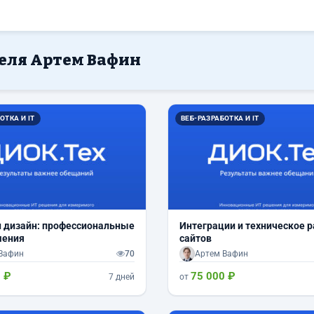
теля Артем Вафин
ОТКА И IT
ВЕБ-РАЗРАБОТКА И IT
и дизайн: профессиональные
Интеграции и техническое 
шения
сайтов
Вафин
70
Артем Вафин
 ₽
75 000 ₽
7 дней
от