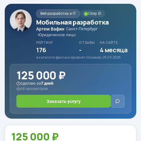
Веб-разработка и IT
Сбер ID
Мобильная разработка
Артем Вафин
· Санкт-Петербург
· Юридическое лицо
РЕЙТИНГ
ОТЗЫВЫ
НА САЙТЕ
176
-
4 месяца
в каталоге фрилансеров
нет отзывов
с 25.03.2026
125 000 ₽
сделаю за
7 дней
68 просмотров
Заказать услугу
125 000 ₽