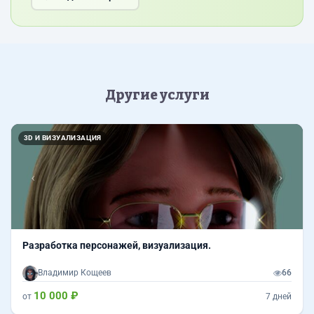
Другие услуги
Назад
Впер
3D И ВИЗУАЛИЗАЦИЯ
Разработка персонажей, визуализация.
Владимир Кощеев
66
10 000 ₽
от
7 дней