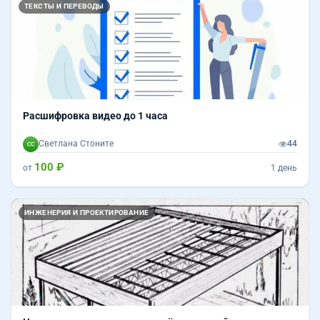
ТЕКСТЫ И ПЕРЕВОДЫ
Расшифровка видео до 1 часа
Светлана Стоните
44
100 ₽
от
1 день
Назад
Впер
ИНЖЕНЕРИЯ И ПРОЕКТИРОВАНИЕ