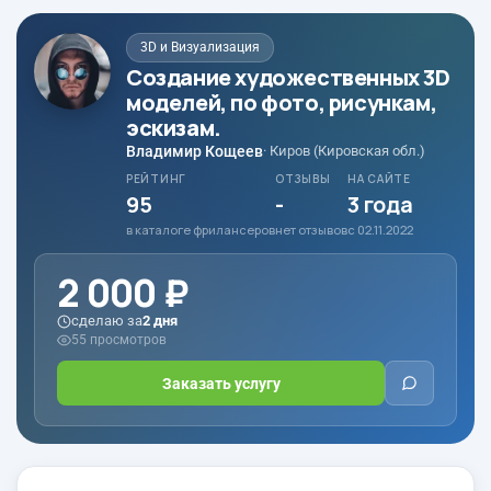
3D и Визуализация
Создание художественных 3D
моделей, по фото, рисункам,
эскизам.
Владимир Кощеев
· Киров (Кировская обл.)
РЕЙТИНГ
ОТЗЫВЫ
НА САЙТЕ
95
-
3 года
в каталоге фрилансеров
нет отзывов
с 02.11.2022
2 000 ₽
сделаю за
2 дня
55 просмотров
Заказать услугу