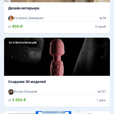
Дизайн интерьера
Катерина Демидова
74
800 ₽
от
10 дней
Назад
Впер
3D И ВИЗУАЛИЗАЦИЯ
Создание 3D моделей
Ислам Куршаев
121
5 000 ₽
от
1 день