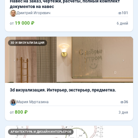
Навес на заказ, чертежи, расчёты, полный комплект
документов на навес
Дмитрий Игоревич
101
19 000 ₽
от
6 дней
Назад
Впер
3D И ВИЗУАЛИЗАЦИЯ
3d визуализация. Интерьер, экстерьер, предметка.
Мария Муртазина
36
800 ₽
от
3 дня
АРХИТЕКТУРА И ДИЗАЙН ИНТЕРЬЕРОВ