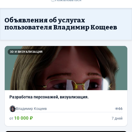
Объявления об услугах
пользователя Владимир Кощеев
Назад
Впер
3D И ВИЗУАЛИЗАЦИЯ
Разработка персонажей, визуализация.
Владимир Кощеев
66
10 000 ₽
от
7 дней