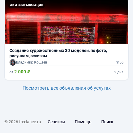
Назад
Впер
3D И ВИЗУАЛИЗАЦИЯ
Создание художественных 3D моделей, по фото,
рисункам, эскизам.
Владимир Кощеев
56
2 000 ₽
от
2 дня
Посмотреть все объявления об услугах
© 2026 freelance.ru
Сервисы
Помощь
Поиск