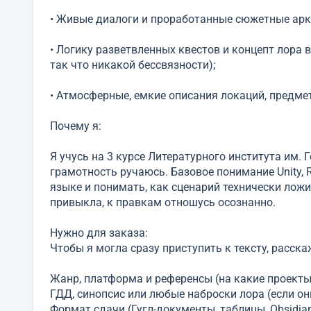
• Живые диалоги и проработанные сюжетные арк
• Логику разветвленных квестов и концепт лора в
так что никакой бессвязности);
• Атмосферные, емкие описания локаций, предмет
Почему я:
Я учусь на 3 курсе Литературного института им. 
грамотность ручаюсь. Базовое понимание Unity, 
языке и понимать, как сценарий технически ложи
привыкла, к правкам отношусь осознанно.
Нужно для заказа:
Чтобы я могла сразу приступить к тексту, расска
Жанр, платформа и референсы (на какие проекты
ГДД, синопсис или любые наброски лора (если они
Формат сдачи (Гугл-документы, таблицы, Obsidian