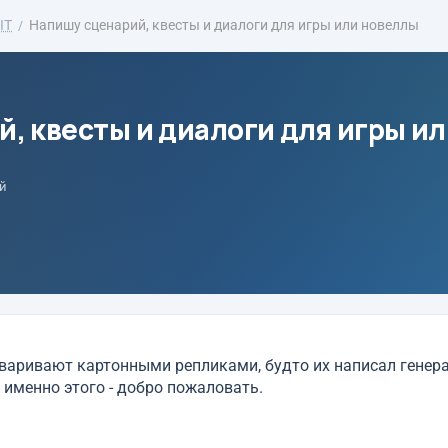
IT
Напишу сценарий, квесты и диалоги для игры или новеллы
, квесты и диалоги для игры и
й
оваривают картонными репликами, будто их написал генер
 именно этого - добро пожаловать.