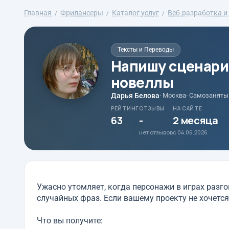
Главная
Фрилансеры
Каталог услуг
Веб-разработка и 
Тексты и Переводы
Напишу сценарий
новеллы
Дарья Белова
· Москва
· Самозаняты
РЕЙТИНГ
ОТЗЫВЫ
НА САЙТЕ
63
-
2 месяца
нет отзывов
с 04.06.2026
Ужасно утомляет, когда персонажи в играх разг
случайных фраз. Если вашему проекту не хочется
Что вы получите: