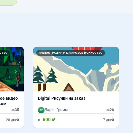
Вперед
Назад
Вперед
СТВО
ИЛЛЮСТРАЦИЯ И ЦИФРОВОЕ ИСКУССТВО
ое видео
Digital Рисунки на заказ
ском
35
Дарья Громыко
28
500 ₽
20 дней
от
7 дней