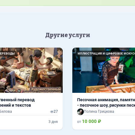
Другие услуги
Назад
ПЕРЕВОДЫ
ИЛЛЮСТРАЦИЯ И ЦИФРОВОЕ ИСКУС
твенный перевод
Песочная анимация, памятн
рений и текстов
- песочное шоу, рисунки пе
Белова
27
Полина Грицкова
10 000 ₽
3 дня
от