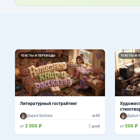
ТЕКСТЫ И ПЕРЕВОДЫ
ТЕКСТЫ И 
Литературный гострайтинг
Художес
стихотво
Дарья Белова
43
Дарья 
3 000 ₽
500 ₽
от
7 дней
от