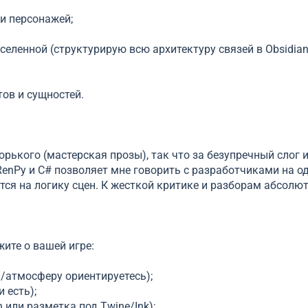
и персонажей;
селенной (структурирую всю архитектуру связей в Obsidian
ов и сущностей.
Горького (мастерская прозы), так что за безупречный слог 
RenPy и C# позволяет мне говорить с разработчиками на о
тся на логику сцен. К жесткой критике и разборам абсолю
жите о вашей игре:
/атмосферу ориентируетесь);
 есть);
 или разметка под Twine/Ink);