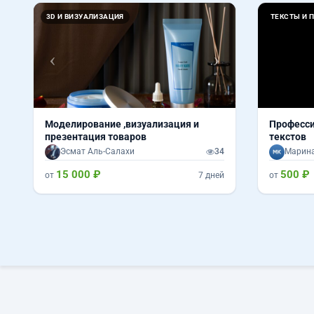
Назад
Вперед
3D И ВИЗУАЛИЗАЦИЯ
ТЕКСТЫ И 
Моделирование ,визуализация и
Професси
презентация товаров
текстов
Эсмат Аль-Салахи
34
Марина
15 000 ₽
500 ₽
от
7 дней
от