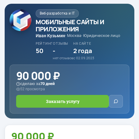
Веб-разработка и IT
МОБИЛЬНЫЕ САЙТЫ И
ПРИЛОЖЕНИЯ
Иван Кузьмин
· Москва
· Юридическое лицо
РЕЙТИНГ
ОТЗЫВЫ
НА САЙТЕ
50
-
2 года
нет отзывов
с 02.09.2023
90 000 ₽
сделаю за
70 дней
52 просмотра
Заказать услугу
90 000 ₽