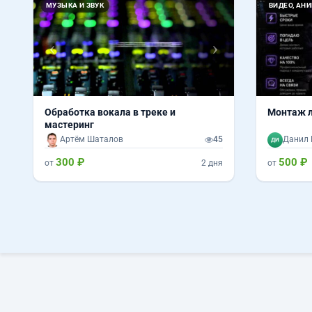
Назад
Вперед
МУЗЫКА И ЗВУК
ВИДЕО, АН
Обработка вокала в треке и
Монтаж л
мастеринг
Артём Шаталов
45
Данил 
300 ₽
500 ₽
от
2 дня
от