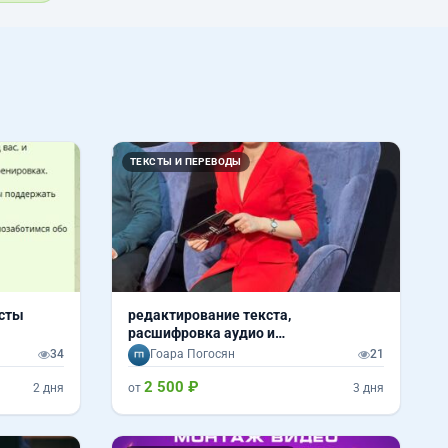
ТЕКСТЫ И ПЕРЕВОДЫ
сты
редактирование текста,
расшифровка аудио и
видеоматериалов, дикторская
34
Гоара Погосян
21
начитка
2 500 ₽
2 дня
от
3 дня