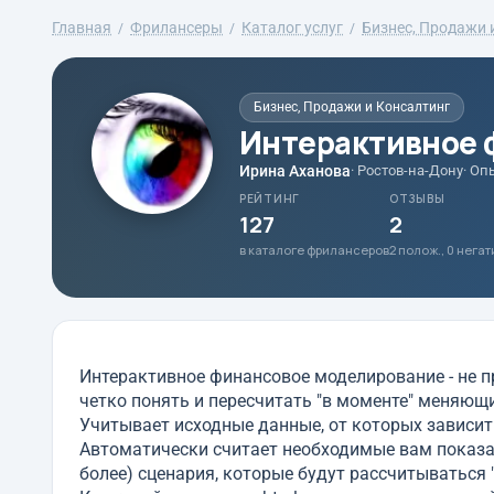
Главная
Фрилансеры
Каталог услуг
Бизнес, Продажи 
Бизнес, Продажи и Консалтинг
Интерактивное 
Ирина Аханова
· Ростов-на-Дону
· Оп
РЕЙТИНГ
ОТЗЫВЫ
127
2
в каталоге фрилансеров
2 полож., 0 нега
Интерактивное финансовое моделирование - не п
четко понять и пересчитать "в моменте" меняющ
Учитывает исходные данные, от которых зависит
Автоматически считает необходимые вам показат
более) сценария, которые будут рассчитываться 