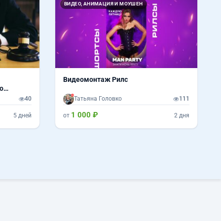
ВИДЕО, АНИМАЦИЯ И МОУШЕН
Видеомонтаж Рилс
о
40
Татьяна Головко
111
1 000 ₽
5 дней
от
2 дня