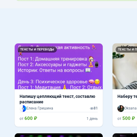
ТЕКСТЫ И ПЕРЕВОДЫ
ТЕКСТЫ И 
Напишу цепляющий текст, составлю
Наберу те
расписание
Елена Гришина
81
Oksana
600 ₽
500 ₽
от
1 день
от