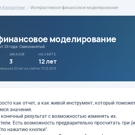
и Консалтинг
Интерактивное финансовое моделирование
финансовое моделирование
ыт 23 года
· Самозанятый
ЗАКАЗОВ
НА САЙТЕ
3
12 лет
тивных
за 12 лет на сайте
с 13.12.2013
росто как отчет, а как живой инструмент, который поможе
иеся значения.
 конечный результат с возможностью изменять их.
ели. Есть возможность предварительно просчитать три (и
"по нажатию кнопки".