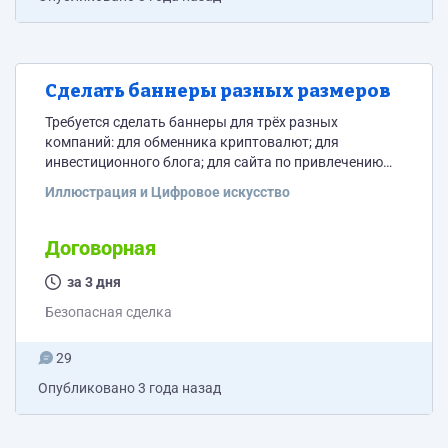
Сделать баннеры разных размеров
Требуется сделать баннеры для трёх разных
компаний: для обменника криптовалют; для
инвестиционного блога; для сайта по привлечению
клиентов на крипто биржу. Для каждой из компаний
Иллюстрация и Цифровое искусство
потребуются баннеры следующих размеров: 1.
120x60 2. 120x600 3. 125x125 4. 160x600 5. 200x200 6.
240x400 7. 250x250 8. 300x250 9. 300x600 10. 320x50
Договорная
11. 320x100 12. 336x280 13. 468x60 14. 728x90 15.
за 3 дня
970x90 16. 970x250 Допустимы форматы PNG,...
Безопасная сделка
29
Опубликовано
3 года назад