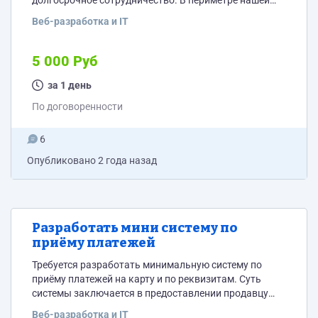
долгосрочное сотрудничество. В периметре нашей
компании много собственных задач для фронта и их
Веб-разработка и IT
будет еще больше. Работой обеспечим – 100%.
Первая тестовая задача ниже: 1. Необходимо
запустить шаблон Synto TS (ссылка в документе) 2.
5 000 Руб
Создать вкладку «Отчёт» 3. Сверстать страницу
следующего вида: Поля для установки временного
за 1 день
периода начало и...
По договоренности
6
Опубликовано
2 года назад
Разработать мини систему по
приёму платежей
Требуется разработать минимальную систему по
приёму платежей на карту и по реквизитам. Суть
системы заключается в предоставлении продавцу
возможности формировать платёжную ссылку
Веб-разработка и IT