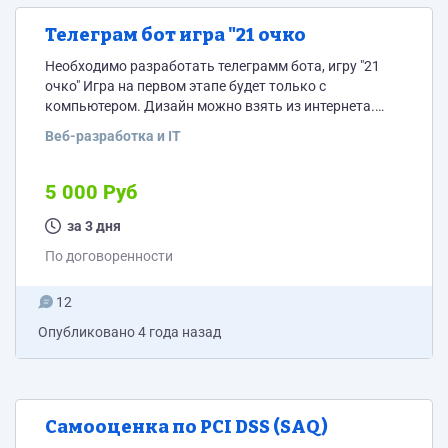
Телеграм бот игра "21 очко
Необходимо разработать телеграмм бота, игру "21
очко" Игра на первом этапе будет только с
компьютером. Дизайн можно взять из интернета.
Есть отличный пример реализации такой игры в
Веб-разработка и IT
телеграмме. Нужно сделать ровно точно так же ну
или по возможности лучше. Telegram: t me/ochko_bot
@ochko_bot
5 000 Руб
за 3 дня
По договоренности
12
Опубликовано
4 года назад
Самооценка по PCI DSS (SAQ)