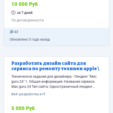
гармонично и читаемо отображаться на различных
10 000 Руб
устройствах. Учесть особенности тач-интерфейса для
мобильной версии: кнопки, интерактивные элементы
за 7 дней
и другие UI-компоненты должны быть удобны для
По договоренности
нажатия. Цветовая палитра, основанная на логотипе,
должна...
43
Обновлено
3 года назад
Разработать дизайн сайта для
сервиса по ремонту техники apple \
Техническое задание для дизайнера - Лендинг "Mac
guru 24" 1. Общая информация: Название сервиса:
Mac guru 24 Тип сайта: Одностраничный лендинг
Целевая аудитория: Владельцы устройств Apple,
Веб-разработка и IT
ищущие качественный ремонт на Кутузовском
проспекте. 2. Дизайн: Шрифт: Взять шрифт с
официального сайта apple.com. Цветовая палитра:
5 000 Руб
Белый (основной фон), Черный, Синий (акцентные