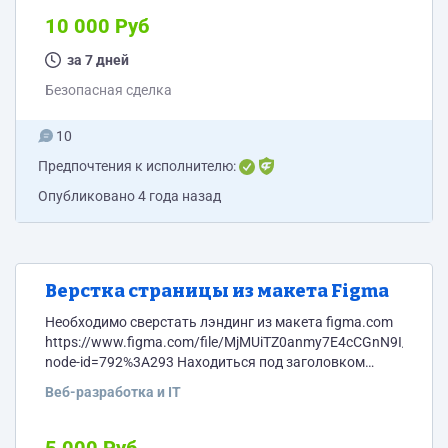
выборе нового партнёра предыдущее открытое инфо-
окно закрывается 5. Индивидуальная иконка метки
10 000 Руб
присваивается из названия в колонке ico_img, файлы
с индивидуальными иконками хранятся в...
за 7 дней
Безопасная сделка
10
Предпочтения к исполнителю:
Опубликовано
4 года назад
Верстка страницы из макета Figma
Необходимо сверстать лэндинг из макета figma.com
https://www.figma.com/file/MjMUiTZ0anmy7E4cCGnN9I
node-id=792%3A293 Находиться под заголовком
"Итог" - "Frame: 3699"
Веб-разработка и IT