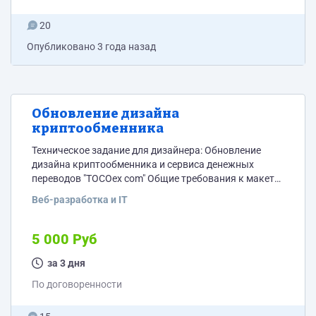
20
Опубликовано
3 года назад
Обновление дизайна
криптообменника
Техническое задание для дизайнера: Обновление
дизайна криптообменника и сервиса денежных
переводов "TOCOex com" Общие требования к макету:
Дизайн должен быть представлен для двух версий:
Веб-разработка и IT
десктопа и мобильных устройств (включая
планшеты). В Figma необходимо разделить версии на
разные страницы или фреймы для удобства
5 000 Руб
просмотра и комментирования. Важно учитывать
адаптивность дизайна: элементы должны
за 3 дня
гармонично и читаемо отображаться на различных
По договоренности
устройствах. Учесть особенности тач-интерфейса для
мобильной версии:...