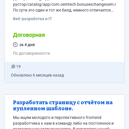
рустор/catalog/app/com.oemtech.bonusexchangeoem.rusplat
По сути это один и тот же билд, немного отличается
главная страница. Весь бэкэнд построен на микро
Веб-разработка и IT
сервисах, приложение от туда получает данные. Оба
приложения представляют из себя Сообщество в
котором можно ознакомится с новостями, создать
Договорная
конференцию с видео и обычным звонком,
пообщаться в чате. Так же предоставляет
за 4 дня
функционал кошелька в котором разные поощрения
По договоренности
либо от Сообщества ЦСКА либо от компании ГК...
19
Обновлено
6 месяцев назад
Разработать страницу с отчётом на
купленном шаблоне.
Мы ищем молодого и перспективного frontend
разработчика к нам в команду либо на постоянное и