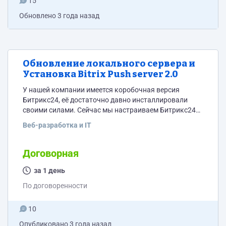
15
Обновлено
3 года назад
Обновление локального сервера и
Установка Bitrix Push server 2.0
У нашей компании имеется коробочная версия
Битрикс24, её достаточно давно инсталлировали
своими силами. Сейчас мы настраиваем Битрикс24
таким образом, что бы все коммуникации с
Веб-разработка и IT
клиентами велись через CRM. Почта, телеграмм и
другие каналы связи. Для решения этой задачи нам
требуется сделать бэкап нашей коробки, обновить
Договорная
локальный сервер и установить Bitrix Push server 2.0
за 1 день
По договоренности
10
Опубликовано
3 года назад