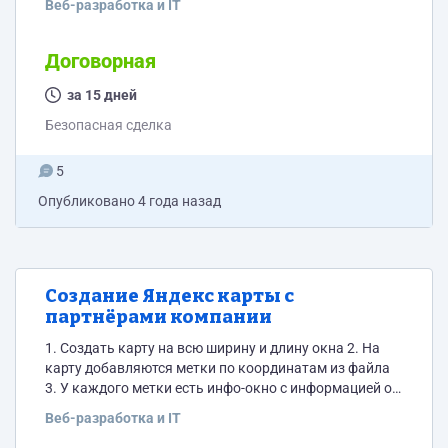
Веб-разработка и IT
чат ботом в телеграмме, где отвечают на вопрос по их
позиции касательно предложенного лота. Когда
задается такой вопрос, то показывается текущая
Договорная
позиция по нему. Таких вопросов может быть около
100 штук. Вся информация собирается в базе данных
за 15 дней
и храниться безопасно в ней....
Безопасная сделка
5
Опубликовано
4 года назад
Cоздание Яндекс карты c
партнёрами компании
1. Создать карту на всю ширину и длину окна 2. На
карту добавляются метки по координатам из файла
3. У каждого метки есть инфо-окно с информацией о
партнере содержащей: название, вид топлива, адрес,
Веб-разработка и IT
скидка, ндс, координаты и доп. условия 4. При