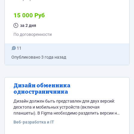
используя API запрос. В ответ на запрос мы
возвращаем ссылку, которую продавец передаёт
своему покупателю. Покупатель в свою очередь
15 000 Руб
переходит по ссылке и видит реквизиты для оплаты.
После перехода покупателя по ссылки мы создаём
за 2 дня
транзакцию со статусом "новая". Покупатель
По договоренности
совершает оплату и...
11
Опубликовано
3 года назад
Дизайн обменника
одностраничника
Дизайн должен быть представлен для двух версий:
десктопа и мобильных устройств (включая
планшеты). В Figma необходимо разделить версии на
разные страницы или фреймы для удобства
Веб-разработка и IT
просмотра и комментирования. Важно учитывать
адаптивность дизайна: элементы должны