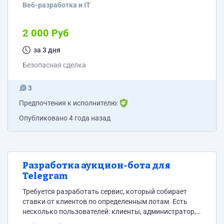
шаблонный интернет-магазин с 10 шаблонными
Веб-разработка и IT
товарами. 2. 2 пользователя в системе с разными
user_ID: a. user_ID=11115678910 //уникальный
идентификатор клиента b. user_ID=22225678910 //
2 000 Руб
уникальный идентификатор клиента С другой
стороны, внешняя программа лояльности. 1.
за 3 дня
Программа лояльности с двумя пользователями
Безопасная сделка
user_ID идентичны двум user_ID из магазина a.
user_ID=11115678910 //уникальный идентификатор
3
клиента b. user_ID=22225678910...
Предпочтения к исполнителю:
Опубликовано
4 года назад
Разработка аукцион-бота для
Telegram
Требуется разработать сервис, который собирает
ставки от клиентов по определенным лотам. Есть
несколько пользователей: клиенты, администратор, и
работники бек-офиса. Клиенты взаимодействуют с