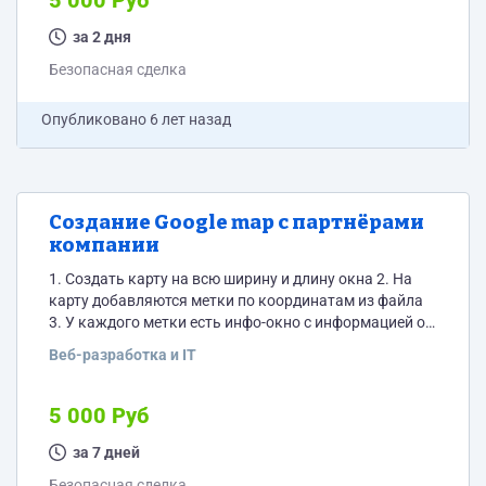
5 000 Руб
за 2 дня
Безопасная сделка
Опубликовано
6 лет назад
Cоздание Google map c партнёрами
компании
1. Создать карту на всю ширину и длину окна 2. На
карту добавляются метки по координатам из файла
3. У каждого метки есть инфо-окно с информацией о
партнере содержащей: название, адрес, скидку и
Веб-разработка и IT
категорию 4. При выборе нового партнёра
предыдущее открытое инфо-окно закрывается 5.
Индивидуальная иконка метки присваивается из
5 000 Руб
названия в колонке ico_img, файлы с
индивидуальными иконками хранятся в папке
за 7 дней
iconp/any_name.png 6. При отсутствии...
Безопасная сделка