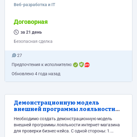
предусматривает 2 типа пользователя. Пользователь
Веб-разработка и IT
покупатель Пользователь продавец 1. О компании На
этой странице отображаем информацию по
юридическому лицу пользователя (покупатель или
Договорная
продавец). 2. Точки обслуживания На этой странице
отображаем точки обслуживания пользователя
за 21 день
продавца. (продавец) 3. Транзакции. На этой
Безопасная сделка
странице отображаем транзакции пользователя
(продавец/покупатель) 4. Статистика Выводим
27
суммарные...
Предпочтения к исполнителю:
Обновлено
4 года назад
Демонстрационную модель
внешней программы лояльности
интернет-магазина
Необходимо создать демонстрационную модель
внешней программы лояльности интернет-магазина
для проверки бизнес-кейса. С одной стороны: 1.