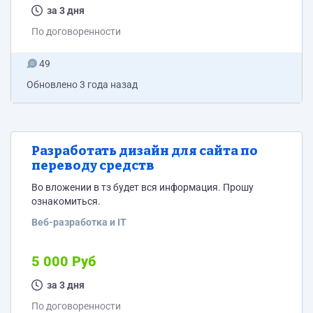
элементы). Основной референс: Сайт re-boot.ru
за 3 дня
(использовать вдохновение для композиции и
По договоренности
структуры). 3. Структура лендинга: Шапка:...
49
Обновлено
3 года назад
Разработать дизайн для сайта по
переводу средств
Во вложении в тз будет вся информация. Прошу
ознакомиться.
Веб-разработка и IT
5 000 Руб
за 3 дня
По договоренности