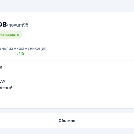
ов
›
novum95
ективность
ОНАЛИЗМ
КОММУНИКАЦИЯ
-
/10
л
ода
анятый
Обо мне