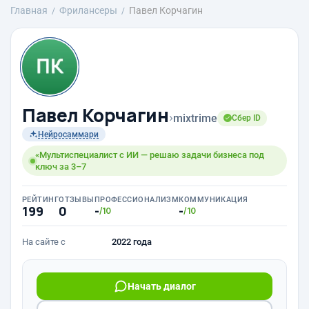
Главная
Фрилансеры
Павел Корчагин
Павел Корчагин
›
mixtrime
Сбер ID
Нейросаммари
«Мультиспециалист с ИИ — решаю задачи бизнеса под
ключ за 3–7
РЕЙТИНГ
ОТЗЫВЫ
ПРОФЕССИОНАЛИЗМ
КОММУНИКАЦИЯ
199
0
-
-
/10
/10
На сайте с
2022 года
Начать диалог