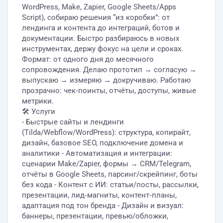
WordPress, Make, Zapier, Google Sheets/Apps
Script), собираю решения “из коробки”: от
лендинга и контента до интеграций, ботов и
документации. Быстро разбираюсь в новых
инструментах, держу фокус на цели и сроках.
Формат: от одного дня до месячного
сопровождения. Делаю прототип → согласую →
выпускаю → измеряю → докручиваю. Работаю
прозрачно: чек‑поинты, отчёты, доступы, живые
метрики.
🛠 Услуги
- Быстрые сайты и лендинги
(Tilda/Webflow/WordPress): структура, копирайт,
дизайн, базовое SEO, подключение домена и
аналитики - Автоматизация и интеграции:
сценарии Make/Zapier, формы → CRM/Telegram,
отчёты в Google Sheets, парсинг/скрейпинг, боты
без кода - Контент с ИИ: статьи/посты, рассылки,
презентации, лид‑магниты, контент‑планы,
адаптация под тон бренда - Дизайн и визуал:
баннеры, презентации, превью/обложки,