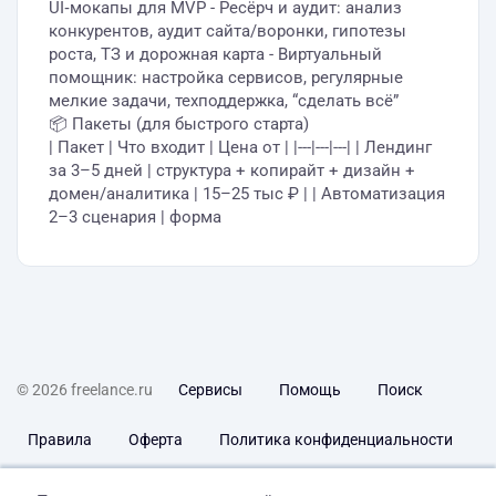
UI‑мокапы для MVP - Ресёрч и аудит: анализ
конкурентов, аудит сайта/воронки, гипотезы
роста, ТЗ и дорожная карта - Виртуальный
помощник: настройка сервисов, регулярные
мелкие задачи, техподдержка, “сделать всё”
📦 Пакеты (для быстрого старта)
| Пакет | Что входит | Цена от | |---|---|---| | Лендинг
за 3–5 дней | структура + копирайт + дизайн +
домен/аналитика | 15–25 тыс ₽ | | Автоматизация
2–3 сценария | форма
© 2026 freelance.ru
Сервисы
Помощь
Поиск
Правила
Оферта
Политика конфиденциальности
Дисклеймер о ЗоЗПП
Отказ от ответственности