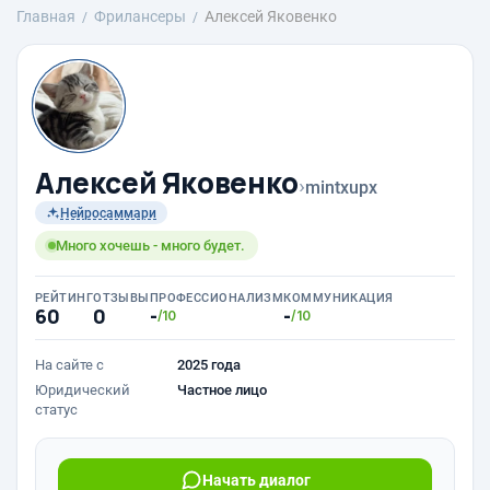
Главная
Фрилансеры
Алексей Яковенко
Алексей Яковенко
›
mintxupx
Нейросаммари
Много хочешь - много будет.
РЕЙТИНГ
ОТЗЫВЫ
ПРОФЕССИОНАЛИЗМ
КОММУНИКАЦИЯ
60
0
-
-
/10
/10
На сайте с
2025 года
Юридический
Частное лицо
статус
Начать диалог