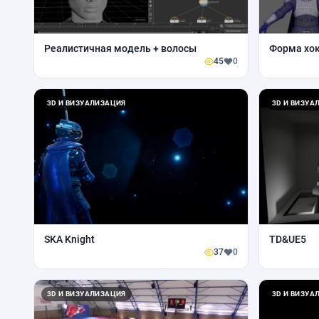
Реалистичная модель + волосы
Форма хо
45
0
3D И ВИЗУАЛИЗАЦИЯ
3D И ВИЗУА
SKA Knight
TD&UE5
37
0
3D И ВИЗУАЛИЗАЦИЯ
3D И ВИЗУА