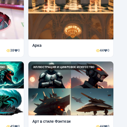
Арка
38
0
44
0
ТВО
ИЛЛЮСТРАЦИЯ И ЦИФРОВОЕ ИСКУССТВО
Арт в стиле Фэнтези
45
0
44
0