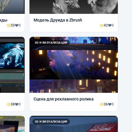
ежды
Модель Друида в Zbrush
35
0
42
0
3D И ВИЗУАЛИЗАЦИЯ
Сцена для рекламного ролика
38
0
36
0
3D И ВИЗУАЛИЗАЦИЯ