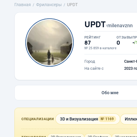
Главная
Фрилансеры
UPDT
UPDT
›
milenavznn
РЕЙТИНГ
ОТЗЫВЫ
П
87
0
-
/
№ 25 859 в каталоге
Город
Санкт-
На сайте с
2023 г
Обо мне
3D и Визуализация
Иллюс
№ 1169
СПЕЦИАЛИЗАЦИИ