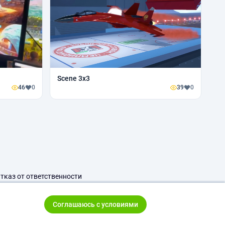
Scene 3x3
46
0
39
0
тказ от ответственности
Соглашаюсь с условиями