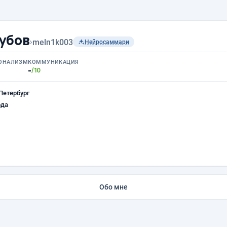
убов
›
meln1k003
Нейросаммари
ОНАЛИЗМ
КОММУНИКАЦИЯ
-
/10
Петербург
ода
Обо мне