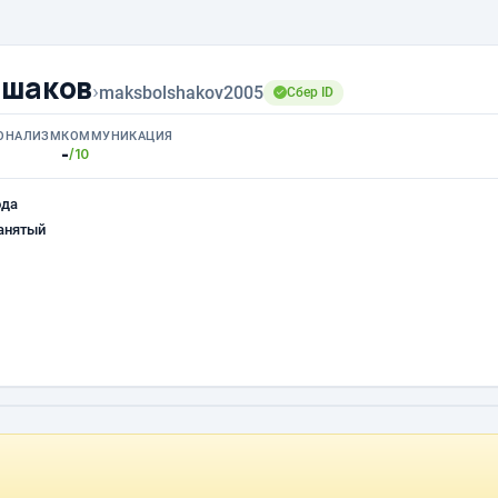
ьшаков
›
maksbolshakov2005
Сбер ID
ОНАЛИЗМ
КОММУНИКАЦИЯ
-
/10
ода
анятый