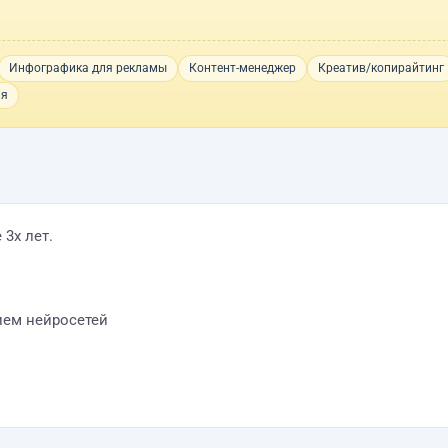
Инфографика для рекламы
Контент-менеджер
Креатив/копирайтинг
ия
3х лет.
ием нейросетей