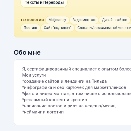
Тексты и Переводы
Midjourney
Видеомонтаж
Дизайн сайтов
ТЕХНОЛОГИИ
Постинг
Сайт "под ключ"
Слоганы/рекламные объявлен
Обо мне
Я, сертифицированный специалист с опытом более 
Мои услуги
*создание сайтов и лендинги на Тильда
*инфографика и сео карточек для маркетплейсов
*фото и видео монтаж, в том числе с использован
*рекламный контент и креатив
*написание постов и рилз на неделю/месяц
*нейминг и логотип