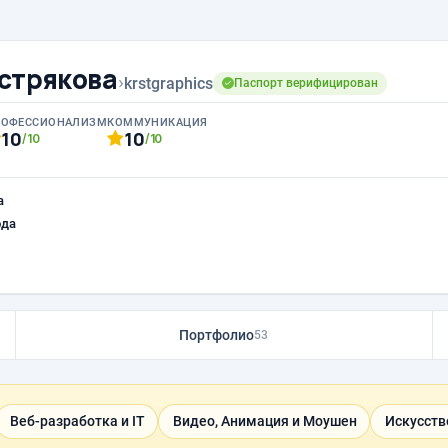
стрякова
›
krstgraphics
Паспорт верифицирован
РОФЕССИОНАЛИЗМ
КОММУНИКАЦИЯ
10
10
/10
/10
а
ода
Портфолио
53
Веб-разработка и IT
Видео, Анимация и Моушен
Искусств