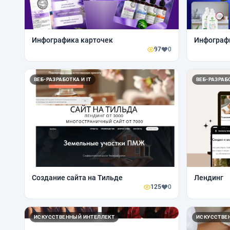
Инфографика карточек
Инфограф
97
0
ВЕБ-РАЗРАБОТКА И IT
ВЕБ-РАЗРАБО
Создание сайта на Тильде
Лендинг
125
0
ИСКУССТВЕННЫЙ ИНТЕЛЛЕКТ
ИСКУССТВЕ