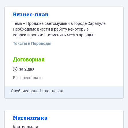
Бизнес-план
Тема – Продажа светомузыки в городе Сарапуле
Необходимо внести в работу некоторые
корректировки: 1. изменить место аренды
помещения 2. дополнить табл.1 3) дополнить список
Тексты и Переводы
расходов (кроме аренды помещения добавить
затраты на мебель, склады, +ссылки на прайс листы),
переделать таблицы по процентам банка, а значит и
Договорная
по кредитам, получается что финансовый план тоже
пересчитать придется
за 2 дня
Без предоплаты
Опубликовано
11 лет назад
Математика
Контрольная