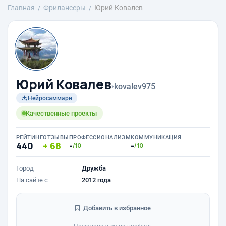
Главная
Фрилансеры
Юрий Ковалев
Юрий Ковалев
›
kovalev975
Нейросаммари
Качественные проекты
РЕЙТИНГ
ОТЗЫВЫ
ПРОФЕССИОНАЛИЗМ
КОММУНИКАЦИЯ
440
68
-
-
/10
/10
Город
Дружба
На сайте с
2012 года
Добавить в избранное