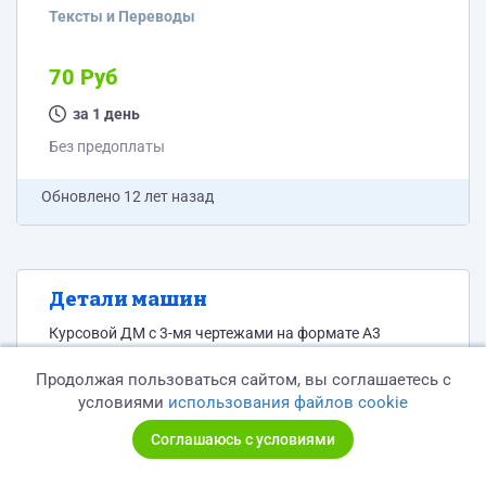
Тексты и Переводы
70 Руб
за 1 день
Без предоплаты
Обновлено
12 лет назад
Детали машин
Курсовой ДМ с 3-мя чертежами на формате А3
http://disk.tom.ru/8ffm3fx
Продолжая пользоваться сайтом, вы соглашаетесь с
Тексты и Переводы
условиями
использования файлов cookie
Соглашаюсь с условиями
Договорная
за 7 дней