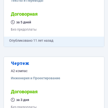
Тексты и Переводы
социальные группа, Академия труда и социальных
отношений, учебник организация труда В.Б.Бычин
Договорная
за 5 дней
Без предоплаты
Опубликовано
11 лет назад
Чертеж
А2 компас
Инженерия и Проектирование
Договорная
за 3 дня
Без предоплаты