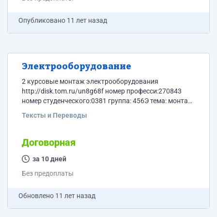
Опубликовано
11 лет назад
Электрооборудование
2 курсовые монтаж электрооборудования
http://disk.tom.ru/un8g68f номер професси:270843
номер студенческого:0381 группа: 456Э тема: монтаж
электрооборудования инструментального цеха
Тексты и Переводы
Технологическая карта "Монтаж концевой заделки
типа КВТи-1. КВТи-10. 1 вариант коэф. 1,7 номер
професси:270843 номер студенческого:0383 группа:
Договорная
456Э тема:монтаж электрооборудования
механосборочного цеха Технологическая карта:
за 10 дней
монтаж электропроводок стальных тонкостенных
Без предоплаты
трубах 1 вариант коэф. 1,7
Обновлено
11 лет назад