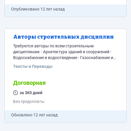
Опубликовано
12 лет назад
Авторы строительных дисциплин
Требуются авторы по всем строительным
дисциплинам: - Архитектура зданий и сооружений -
Водоснабжение и водоотведение - Газоснабжение и
вентиляция - Железобетонные конструкции -
Тексты и Переводы
Механика грунтов - Основания и фундаменты -
Основы строительного производства - Технология
строительных процессов - Технология и организация
Договорная
строительного производства - Техническая
эксплуатация зданий и сооружений - И другим
за 365 дней
строительным дисциплинам
Без предоплаты
Обновлено
12 лет назад