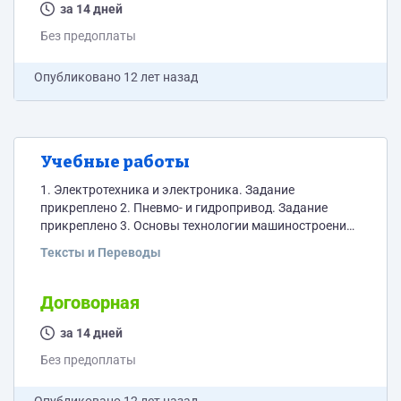
за 14 дней
Без предоплаты
Опубликовано
12 лет назад
Учебные работы
1. Электротехника и электроника. Задание
прикреплено 2. Пневмо- и гидропривод. Задание
прикреплено 3. Основы технологии машиностроения.
Курсовая. Вариант 6. Исходные данные выбирать
Тексты и Переводы
произвольно
http://files.webfile.ru/d5d2e15b62e31170ea0f0fa4a770d8df
4. Основы теории надежности. Задание прикреплено
Договорная
5. Техническая механика
http://files.webfile.ru/c5a80432137d411427b2f94747d4f8cb
за 14 дней
Без предоплаты