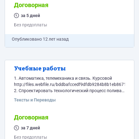
Договорная
за 5 дней
Без предоплаты
Опубликовано
12 лет назад
Учебные работы
1. Автоматика, телемеханика и связь. Курсовой
http://files.webfile.ru/bddbafccedf9dfdb9284b8b1eb8671b4
2. Спроектировать технологический процесс полива и
сушки фотоэмульсии на основу пленки РТК
Тексты и Переводы
http://files.webfile.ru/efb752825c4e59cc1161c67dfda66766
3. Теория автоматического управления.
Устойчивость систем. Контрольная 14021, работа в
Договорная
среде Матлаб
http://files.webfile.ru/2a5454fd5b592224e35e8cea33abce2c
за 7 дней
4. Электронная техника. Контрольная 14098. К/Р 1 (с
Без предоплаты