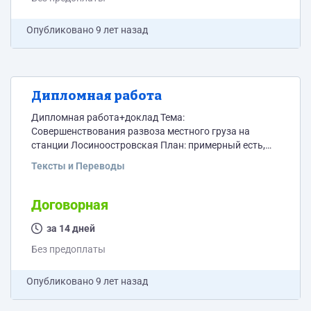
Опубликовано
9 лет назад
Дипломная работа
Дипломная работа+доклад Тема:
Совершенствования развоза местного груза на
станции Лосиноостровская План: примерный есть,
ужно отталкиваясь от него составить свой в течении
Тексты и Переводы
1-2 дней и утвердить Объем: от 70 до 100 стр. Шрифт
14, интервал 1.5 Уникальность текста от 70% по сайту
www.antiplagiat.ru Данные по станции
Договорная
http://dropmefiles.com/pEt4p
за 14 дней
Без предоплаты
Опубликовано
9 лет назад