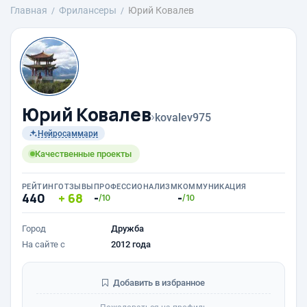
Главная
Фрилансеры
Юрий Ковалев
Юрий Ковалев
›
kovalev975
Нейросаммари
Качественные проекты
РЕЙТИНГ
ОТЗЫВЫ
ПРОФЕССИОНАЛИЗМ
КОММУНИКАЦИЯ
440
68
-
-
/10
/10
Город
Дружба
На сайте с
2012 года
Добавить в избранное