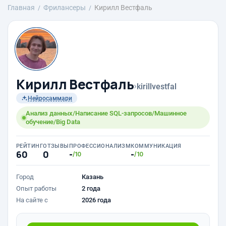
Главная
Фрилансеры
Кирилл Вестфаль
Кирилл Вестфаль
›
kirillvestfal
Нейросаммари
Анализ данных/Написание SQL-запросов/Машинное
обучение/Big Data
РЕЙТИНГ
ОТЗЫВЫ
ПРОФЕССИОНАЛИЗМ
КОММУНИКАЦИЯ
60
0
-
-
/10
/10
Город
Казань
Опыт работы
2 года
На сайте с
2026 года