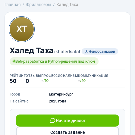
Главная
Фрилансеры
Халед Таха
Халед Таха
›
khaledsalah
Нейросаммари
Веб-разработка и Python-решения под ключ
РЕЙТИНГ
ОТЗЫВЫ
ПРОФЕССИОНАЛИЗМ
КОММУНИКАЦИЯ
50
0
-
-
/10
/10
Город
Екатеринбург
На сайте с
2025 года
Начать диалог
Создать задание