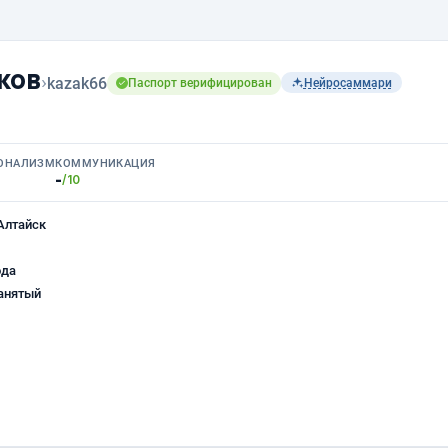
ков
›
kazak66
Паспорт верифицирован
Нейросаммари
ОНАЛИЗМ
КОММУНИКАЦИЯ
-
/10
Алтайск
ода
анятый