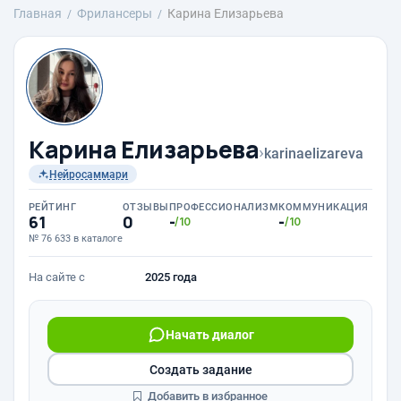
Главная
Фрилансеры
Карина Елизарьева
Карина Елизарьева
›
karinaelizareva
Нейросаммари
РЕЙТИНГ
ОТЗЫВЫ
ПРОФЕССИОНАЛИЗМ
КОММУНИКАЦИЯ
61
0
-
-
/10
/10
№ 76 633 в каталоге
На сайте с
2025 года
Начать диалог
Создать задание
Добавить в избранное