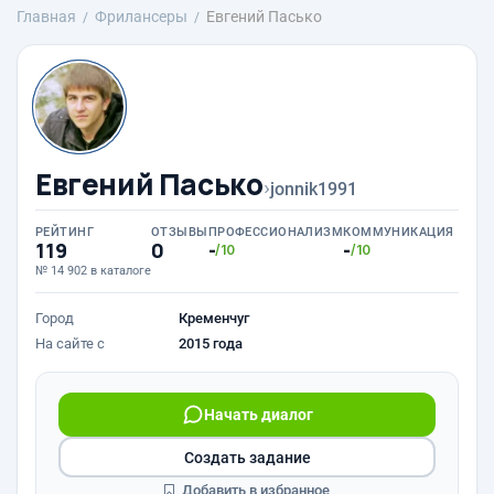
Главная
Фрилансеры
Евгений Пасько
Евгений Пасько
›
jonnik1991
РЕЙТИНГ
ОТЗЫВЫ
ПРОФЕССИОНАЛИЗМ
КОММУНИКАЦИЯ
119
0
-
-
/10
/10
№ 14 902 в каталоге
Город
Кременчуг
На сайте с
2015 года
Начать диалог
Создать задание
Добавить в избранное