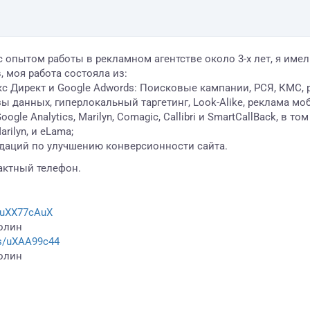
 опытом работы в рекламном агентстве около 3-х лет, я име
 моя работа состояла из:
с Директ и Google Adwords: Поисковые кампании, РСЯ, КМС, р
зы данных, гиперлокальный таргетинг, Look-Alike, реклама м
le Analytics, Marilyn, Comagic, Callibri и SmartCallBack, в то
rilyn, и eLama;
ндаций по улучшению конверсионности сайта.
тактный телефон.
es/uXX77cAuX
толин
tes/uXAA99c44
толин