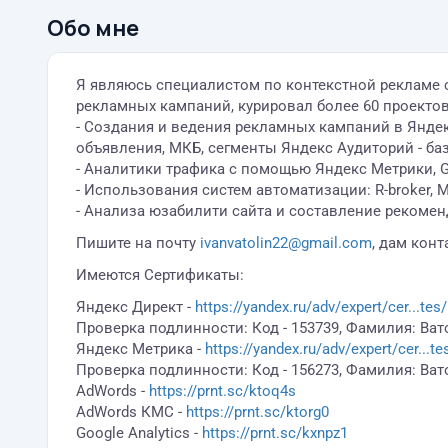
Обо мне
Я являюсь специалистом по контекстной рекламе с
рекламных кампаний, курировал более 60 проектов,
- Создания и ведения рекламных кампаний в Яндек
объявления, МКБ, сегменты Яндекс Аудиторий - ба
- Аналитики трафика с помощью Яндекс Метрики, Goog
- Использования систем автоматизации: R-broker, Ma
- Анализа юзабилити сайта и составление рекоме
Пишите на почту
ivanvatolin22@gmail.com
, дам кон
Имеются Сертификаты:
Яндекс Директ -
https://yandex.ru/adv/expert/cer...t
Проверка подлинности: Код - 153739, Фамилия: Ва
Яндекс Метрика -
https://yandex.ru/adv/expert/cer...
Проверка подлинности: Код - 156273, Фамилия: Ва
AdWords -
https://prnt.sc/ktoq4s
AdWords КМС -
https://prnt.sc/ktorg0
Google Analytics -
https://prnt.sc/kxnpz1