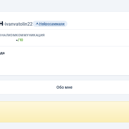
н
›
ivanvatolin22
Нейросаммари
ОНАЛИЗМ
КОММУНИКАЦИЯ
-
/10
ода
Обо мне