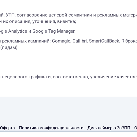
:
ий, УТП, согласование целевой семантики и рекламных матер
их описания, уточнения, визитка;
le Analytics и Google Tag Manager.
рекламных кампаний: Comagic, Callibri, SmartCallBack, R-брок
(лидам).
;
 нецелевого трафика и, соответственно, увеличение качеств
Оферта
Политика конфиденциальности
Дисклеймер о ЗоЗПП
О