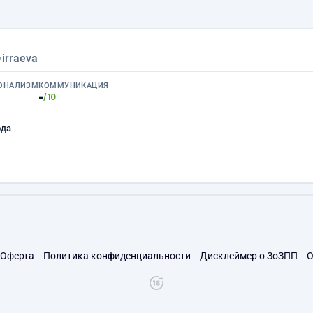
›
irraeva
ОНАЛИЗМ
КОММУНИКАЦИЯ
-
/10
ода
Оферта
Политика конфиденциальности
Дисклеймер о ЗоЗПП
О