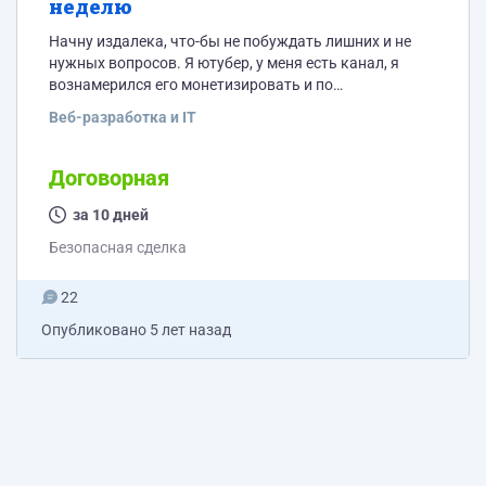
неделю
Начну издалека, что-бы не побуждать лишних и не
нужных вопросов. Я ютубер, у меня есть канал, я
вознамерился его монетизировать и по
невнимательности зарегистрировал адсенс для
Веб-разработка и IT
сайтов (для ютуба иначе нужно его регистрировать и
на тот момент я этого не знал) По правилам адсенс
можно иметь только один аккаунт на одного
Договорная
человека (не предлагайте регить на чужое имя, это
тоже не катит как оказалось)...
за 10 дней
Безопасная сделка
22
Опубликовано
5 лет назад