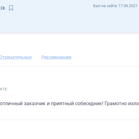
Виталий Егоров glupuiyoslik - Отзывы
Был на сайте:
17.06.2021 
lik
Сохранить контакт
Отрицательные
Рекомендации
кту:
отличный заказчик и приятный собеседник! Грамотно изло