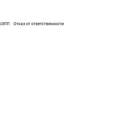
ЗоЗПП
Отказ от ответственности