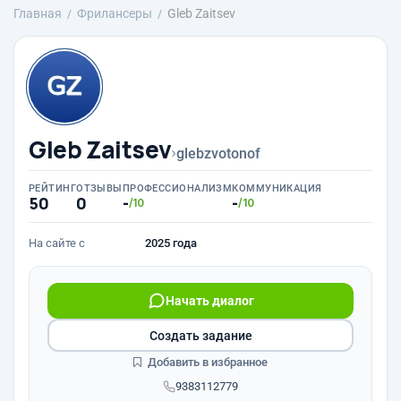
Главная
Фрилансеры
Gleb Zaitsev
Gleb Zaitsev
›
glebzvotonof
РЕЙТИНГ
ОТЗЫВЫ
ПРОФЕССИОНАЛИЗМ
КОММУНИКАЦИЯ
50
0
-
-
/10
/10
На сайте с
2025 года
Начать диалог
Создать задание
Добавить в избранное
9383112779