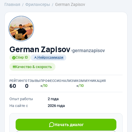
Главная
Фрилансеры
German Zapisov
German Zapisov
›
germanzapisov
Сбер ID
Нейросаммари
Качество & скорость
РЕЙТИНГ
ОТЗЫВЫ
ПРОФЕССИОНАЛИЗМ
КОММУНИКАЦИЯ
60
0
-
-
/10
/10
Опыт работы
2 года
На сайте с
2026 года
Начать диалог