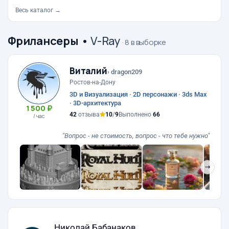
Весь каталог →
Фрилансеры
•
V-Ray
· 8 в выборке
Виталий
› dragon209
Ростов-на-Дону
3D и Визуализация · 2D персонажи · 3ds Max
· 3D-архитектура
1 500 ₽
42
отзыва
10
/
9
Выполнено
66
/ час
"Вопрос - не стоимость, вопрос - что тебе нужно"
❯
Николай Бабанаков