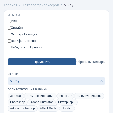
Главная
Каталог фрилансеров
V-Ray
СТАТУС
PRO
Онлайн
Эксперт Гильдии
Верифицирован
Победитель Премии
Применить
Сбросить фильтры
НАВЫК
V-Ray
✕
СОПУТСТВУЮЩИЕ НАВЫКИ
3ds Max
3D моделирование
Rhino 3D
3D Визуализация
Photoshop
Adobe Illustrator
Экстерьеры
Adobe Photoshop
After Effects
Houdini