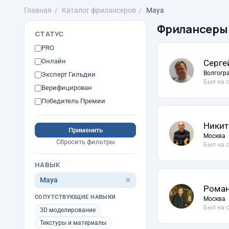
Главная
Каталог фрилансеров
Maya
Фрилансеры
СТАТУС
PRO
Онлайн
Серге
Волгогр
Эксперт Гильдии
Был на 
Верифицирован
Победитель Премии
Никит
Применить
Москва
Сбросить фильтры
Был на 
НАВЫК
Maya
✕
Роман
СОПУТСТВУЮЩИЕ НАВЫКИ
Москва
Был на 
3D моделирование
Текстуры и материалы