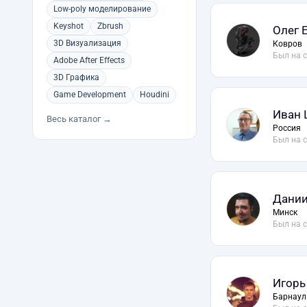
Low-poly моделирование
Keyshot
Zbrush
Олег 
3D Визуализация
Ковров
Был на 
Adobe After Effects
3D Графика
Game Development
Houdini
Иван
Весь каталог →
Россия
Был на 
Дани
Минск
Был на 
Игорь
Барнаул