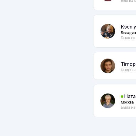
Был на 
Kseniy
Беларус
Была на
Timop
Был(а) н
Ната
Москва
Была на