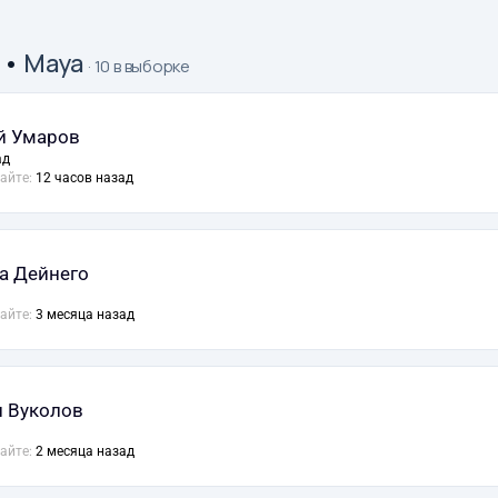
•
Maya
· 10 в выборке
й Умаров
ад
сайте:
12 часов назад
а Дейнего
сайте:
3 месяца назад
 Вуколов
сайте:
2 месяца назад