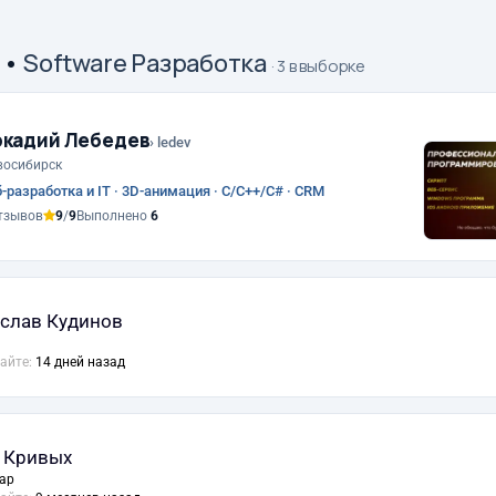
•
Software Разработка
· 3 в выборке
ркадий Лебедев
› ledev
восибирск
-разработка и IT · 3D-анимация · C/C++/C# · CRM
тзывов
9
/
9
Выполнено
6
слав Кудинов
сайте:
14 дней назад
 Кривых
ар