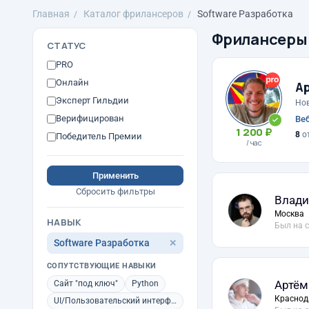
Главная
Каталог фрилансеров
Software Разработка
Фрилансеры
СТАТУС
PRO
Онлайн
А
Эксперт Гильдии
Но
Верифицирован
Веб
1 200 ₽
8
о
Победитель Премии
/ час
Применить
Сбросить фильтры
Влади
Москва
НАВЫК
Был на 
Software Разработка
✕
СОПУТСТВУЮЩИЕ НАВЫКИ
Артём
Сайт "под ключ"
Python
Краснод
UI/Пользовательский интерфейс