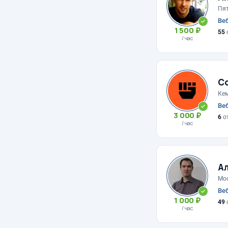
Пят
Веб
1 500 ₽
55
/ час
Со
Ке
Веб
3 000 ₽
6
о
/ час
А
Мо
Веб
1 000 ₽
49
/ час