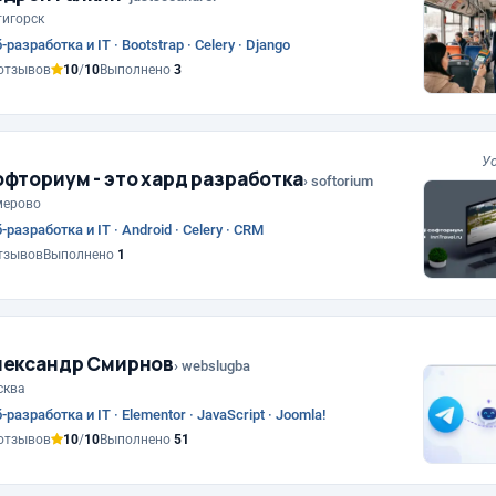
игорск
-разработка и IT · Bootstrap · Celery · Django
отзывов
10
/
10
Выполнено
3
У
фториум - это хард разработка
› softorium
мерово
-разработка и IT · Android · Celery · CRM
тзывов
Выполнено
1
лександр Смирнов
› webslugba
сква
-разработка и IT · Elementor · JavaScript · Joomla!
отзывов
10
/
10
Выполнено
51