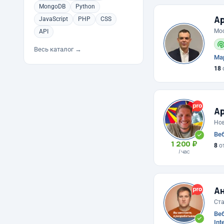
MongoDB
Python
Ар
JavaScript
PHP
CSS
Мо
API
Весь каталог →
Мар
18
А
Но
Веб
1 200 ₽
8
о
/ час
А
Ст
Веб
Int