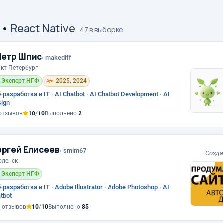
•
React Native
· 47 в выборке
етр Шпис
› makediff
кт-Петербург
Эксперт НГФ
2025, 2024
-разработка и IT · AI Chatbot · AI Chatbot Development · AI
ign
отзывов
10
/
10
Выполнено
2
ргей Елисеев
› smim67
Созда
оленск
Эксперт НГФ
-разработка и IT · Adobe Illustrator · Adobe Photoshop · AI
tbot
5
отзывов
10
/
10
Выполнено
85