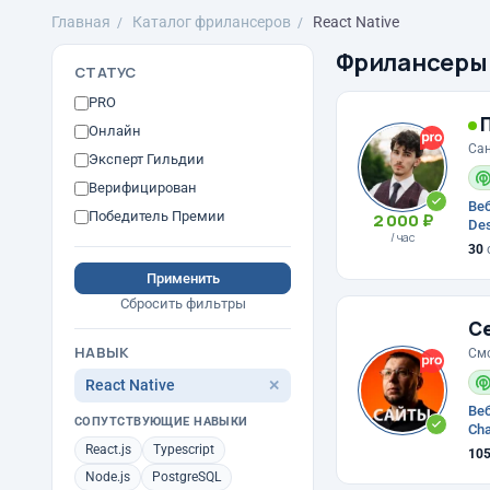
Главная
Каталог фрилансеров
React Native
Фрилансеры
СТАТУС
PRO
П
Онлайн
Сан
Эксперт Гильдии
Верифицирован
Веб
Победитель Премии
2 000 ₽
Des
/ час
30
Применить
Сбросить фильтры
Се
НАВЫК
См
React Native
✕
Веб
СОПУТСТВУЮЩИЕ НАВЫКИ
Cha
React.js
Typescript
10
Node.js
PostgreSQL