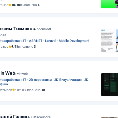
тзыва
10
/
10
Выполнено
4
аксим Токмаков
› ncomsoft
сква
-разработка и IT · ASP.NET · Laravel · Mobile Development
тзыва
9
/
9
Выполнено
3
in Web
› vinweb
-разработка и IT · 2D персонажи · 3D Визуализация · 3D
афика
отзывов
10
/
10
Выполнено
18
дрей Галкин
› justscoundrel