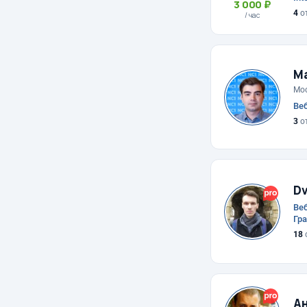
3 000 ₽
4
о
/ час
М
Мо
Веб
3
о
Dv
Веб
Гр
18
Ан