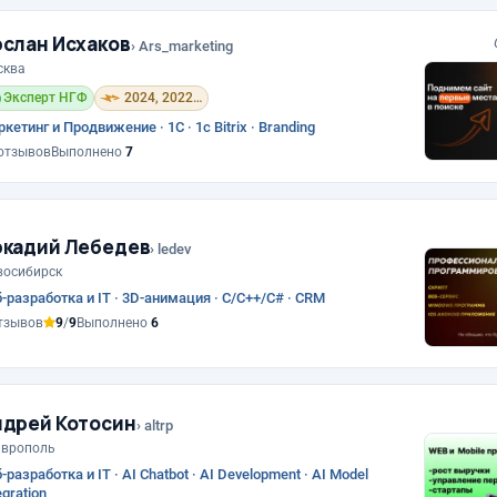
слан Исхаков
› Ars_marketing
сква
Эксперт НГФ
2024, 2022, 2021
кетинг и Продвижение · 1С · 1с Bitrix · Branding
отзывов
Выполнено
7
ркадий Лебедев
› ledev
восибирск
-разработка и IT · 3D-анимация · C/C++/C# · CRM
тзывов
9
/
9
Выполнено
6
ндрей Котосин
› altrp
аврополь
-разработка и IT · AI Chatbot · AI Development · AI Model
egration