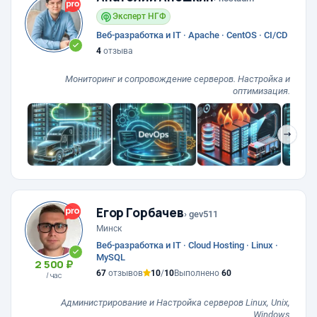
Эксперт НГФ
Веб-разработка и IT · Apache · CentOS · CI/CD
4
отзыва
Мониторинг и сопровождение серверов. Настройка и
оптимизация.
❯
Егор Горбачев
› gev511
Минск
Веб-разработка и IT · Cloud Hosting · Linux ·
MySQL
2 500 ₽
67
отзывов
10
/
10
Выполнено
60
/ час
Администрирование и Настройка серверов Linux, Unix,
Windows