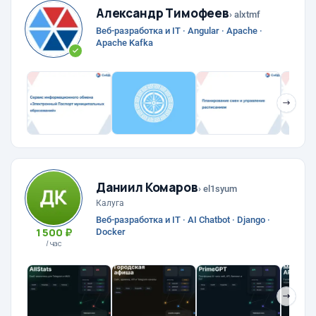
Александр Тимофеев
› alxtmf
Веб-разработка и IT · Angular · Apache ·
Apache Kafka
❯
Даниил Комаров
› el1syum
Калуга
Веб-разработка и IT · AI Chatbot · Django ·
1 500 ₽
Docker
/ час
❯