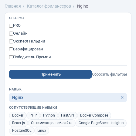
Главная
Каталог фрилансеров
Nginx
СТАТУС
PRO
Онлайн
Эксперт Гильдии
Верифицирован
Победитель Премии
Применить
Сбросить фильтры
НАВЫК
Nginx
✕
СОПУТСТВУЮЩИЕ НАВЫКИ
Docker
PHP
Python
FastAPI
Docker Compose
React.js
Оптимизация веб-сайта
Google PageSpeed Insights
PostgreSQL
Linux