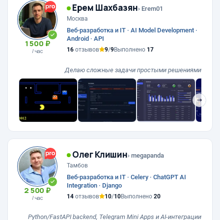
Ерем Шахбазян
› Erem01
Москва
Веб-разработка и IT · AI Model Development ·
Android · API
1 500 ₽
16
отзывов
9
/
9
Выполнено
17
/ час
Делаю сложные задачи простыми решениями
❯
Олег Клишин
› megapanda
Тамбов
Веб-разработка и IT · Celery · ChatGPT AI
Integration · Django
2 500 ₽
14
отзывов
10
/
10
Выполнено
20
/ час
Python/FastAPI backend, Telegram Mini Apps и AI-интеграции