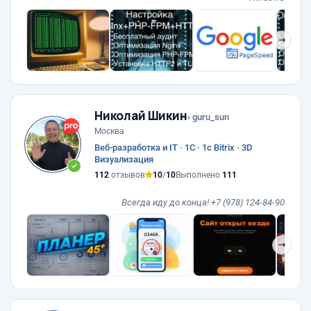
❯
Николай Шикин
› guru_sun
Москва
Веб-разработка и IT · 1С · 1с Bitrix · 3D
Визуализация
112
отзывов
10
/
10
Выполнено
111
Всегда иду до конца! +7 (978) 124-84-90
❯