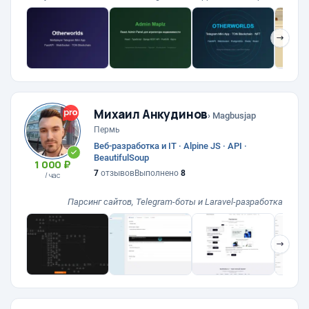
❯
Михаил Анкудинов
› Magbusjap
Пермь
Веб-разработка и IT · Alpine JS · API ·
BeautifulSoup
1 000 ₽
7
отзывов
Выполнено
8
/ час
Парсинг сайтов, Telegram-боты и Laravel-разработка
❯