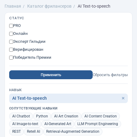
Главная
Каталог фрилансеров
AI Text-to-speech
СТАТУС
PRO
Онлайн
Эксперт Гильдии
Верифицирован
Победитель Премии
Применить
Сбросить фильтры
НАВЫК
AI Text-to-speech
✕
СОПУТСТВУЮЩИЕ НАВЫКИ
AI Chatbot
Python
AI Art Creation
AI Content Creation
AI Image-to-text
AI-Generated Art
LLM Prompt Engineering
REST
Retell AI
Retrieval-Augmented Generation