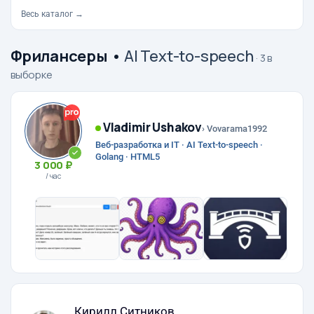
Весь каталог →
Фрилансеры
•
AI Text-to-speech
· 3 в
выборке
Vladimir Ushakov
› Vovarama1992
Веб-разработка и IT · AI Text-to-speech ·
Golang · HTML5
3 000 ₽
/ час
Кирилл Ситников