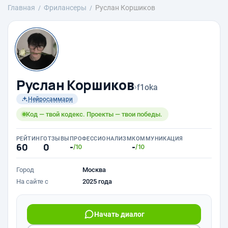
Главная
Фрилансеры
Руслан Коршиков
Руслан Коршиков
›
f1oka
Нейросаммари
Код — твой кодекс. Проекты — твои победы.
РЕЙТИНГ
ОТЗЫВЫ
ПРОФЕССИОНАЛИЗМ
КОММУНИКАЦИЯ
60
0
-
-
/10
/10
Город
Москва
На сайте с
2025 года
Начать диалог