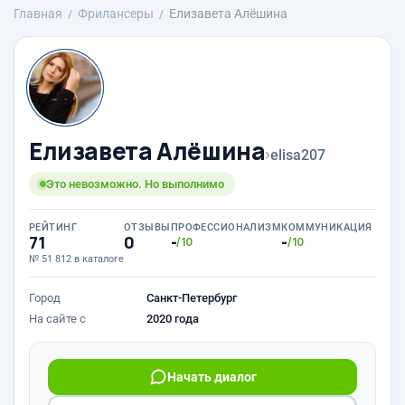
Главная
Фрилансеры
Елизавета Алёшина
Елизавета Алёшина
›
elisa207
Это невозможно. Но выполнимо
РЕЙТИНГ
ОТЗЫВЫ
ПРОФЕССИОНАЛИЗМ
КОММУНИКАЦИЯ
71
0
-
-
/10
/10
№ 51 812 в каталоге
Город
Санкт-Петербург
На сайте с
2020 года
Начать диалог