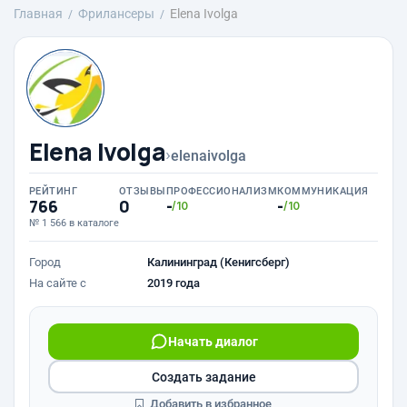
Главная
Фрилансеры
Elena Ivolga
Elena Ivolga
›
elenaivolga
РЕЙТИНГ
ОТЗЫВЫ
ПРОФЕССИОНАЛИЗМ
КОММУНИКАЦИЯ
766
0
-
-
/10
/10
№ 1 566 в каталоге
Город
Калининград (Кенигсберг)
На сайте с
2019 года
Начать диалог
Создать задание
Добавить в избранное