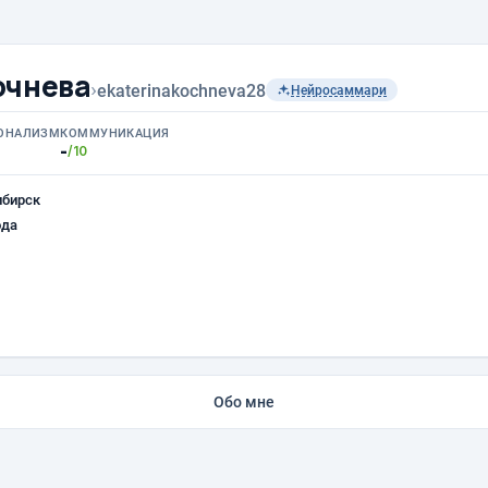
очнева
›
ekaterinakochneva28
Нейросаммари
ОНАЛИЗМ
КОММУНИКАЦИЯ
-
/10
ибирск
ода
Обо мне