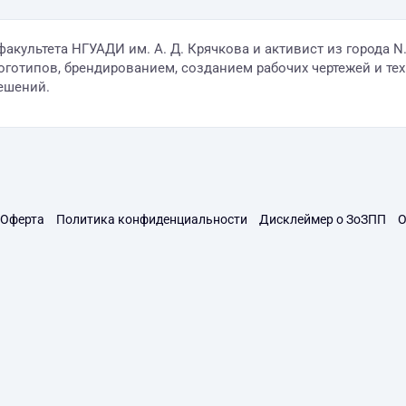
о факультета НГУАДИ им. А. Д. Крячкова и активист из город
готипов, брендированием, созданием рабочих чертежей и тех
ешений.
Оферта
Политика конфиденциальности
Дисклеймер о ЗоЗПП
О