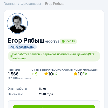
Главная
Фрилансеры
Егор Рябыш
Егор Рябыш
›
egorrya
Сбер ID
Нейросаммари
Разработка сайтов и сервисов по классным ценам! 🌐TG:
soldsiteru
РЕЙТИНГ
ОТЗЫВЫ
ПРОФЕССИОНАЛИЗМ
КОММУНИКАЦИЯ
1 568
9
10
10
/10
/10
№ 1 010 в каталоге
Опыт работы
8 лет
На сайте с
2018 года