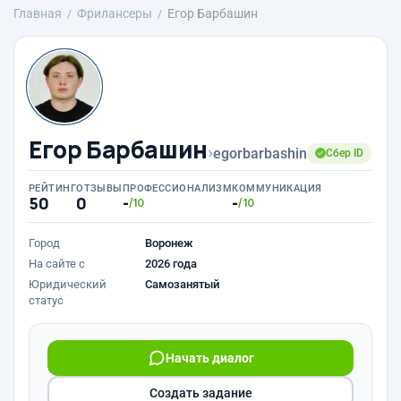
Главная
Фрилансеры
Егор Барбашин
Егор Барбашин
›
egorbarbashin
Сбер ID
РЕЙТИНГ
ОТЗЫВЫ
ПРОФЕССИОНАЛИЗМ
КОММУНИКАЦИЯ
50
0
-
-
/10
/10
Город
Воронеж
На сайте с
2026 года
Юридический
Самозанятый
статус
Начать диалог
Создать задание