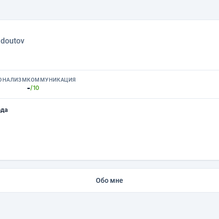
›
doutov
ОНАЛИЗМ
КОММУНИКАЦИЯ
-
/10
ода
Обо мне