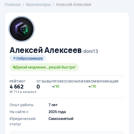
Главная
Фрилансеры
Алексей Алексеев
Алексей Алексеев
›
doni13
Нейросаммари
Думай медленно , решай быстро!
РЕЙТИНГ
ОТЗЫВЫ
ПРОФЕССИОНАЛИЗМ
КОММУНИКАЦИЯ
4 662
0
-
-
/10
/10
№ 713 в каталоге
Опыт работы
7 лет
На сайте с
2025 года
Юридический
Самозанятый
статус