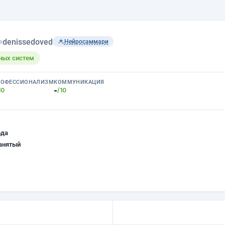
›
denissedoved
Нейросаммари
ных систем
РОФЕССИОНАЛИЗМ
КОММУНИКАЦИЯ
-
10
/10
ода
анятый