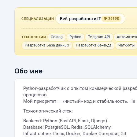
Веб-разработка и IT
№ 26198
СПЕЦИАЛИЗАЦИИ
Golang
Python
Telegram API
Автоматиз
ТЕХНОЛОГИИ
Разработка База данных
Разработка бэкенда
Чат-боты
Обо мне
Python-разработчик с опытом коммерческой разраб
процессов.
Мой приоритет — «чистый» код и стабильность. Не 
Технологический стек:
Backend: Python (FastAPI, Flask, Django).
Database: PostgreSQL, Redis, SQLAlchemy.
Infrastructure: Linux, Docker, Docker Compose, Git.