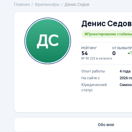
Главная
Фрилансеры
Денис Седов
Денис Седов
Проектирование стабиль
РЕЙТИНГ
ОТЗЫВЫ
П
54
0
-
/
№ 90 225 в каталоге
Опыт работы
4 года
На сайте с
2026 г
Юридический
Самоз
статус
Обо мне