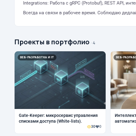
Integrations: Работа с gRPC (Protobuf), REST API, и
Всегда на связи в рабочее время. Соблюдаю дедла
Проекты в портфолио
· 4
ВЕБ-РАЗРАБОТКА И IT
ВЕБ-РАЗРАБО
Gate-Keeper: микросервис управления
Интеллект
списками доступа (White-lists).
автоматиз
30
0