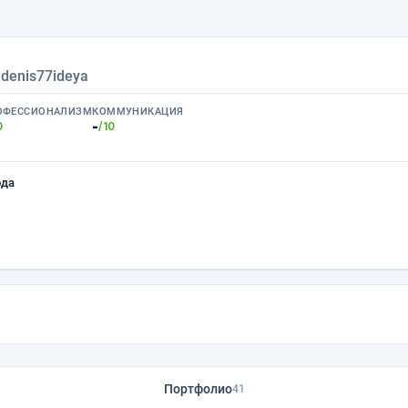
›
denis77ideya
ОФЕССИОНАЛИЗМ
КОММУНИКАЦИЯ
-
0
/10
ода
Портфолио
41