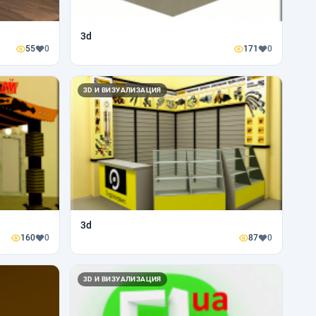
3d
55
0
171
0
3D И ВИЗУАЛИЗАЦИЯ
3d
160
0
87
0
3D И ВИЗУАЛИЗАЦИЯ