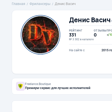
Главная
Фрилансеры
Денис Васич
Денис Васич
РЕЙТИНГ
ОТЗЫВЫ
ПР
331
0
-
/1
№ 3 302 в каталоге
На сайте с
2015 г
Freelance.Boutique
Премиум-сервис для лучших исполнителей