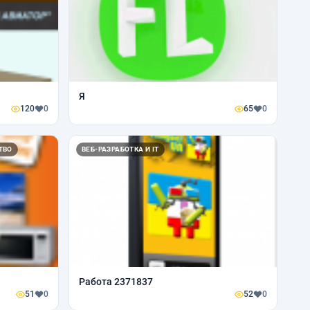
Я
120
0
65
0
ТВО
ВЕБ-РАЗРАБОТКА И IT
Работа 2371837
51
0
52
0