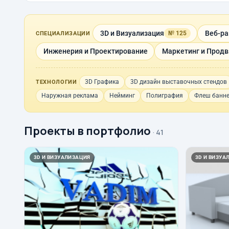
3D и Визуализация
Веб-ра
№ 125
СПЕЦИАЛИЗАЦИИ
Инженерия и Проектирование
Маркетинг и Прод
3D Графика
3D дизайн выставочных стендов
ТЕХНОЛОГИИ
Наружная реклама
Нейминг
Полиграфия
Флеш банн
Проекты в портфолио
· 41
3D И ВИЗУАЛИЗАЦИЯ
3D И ВИЗУА