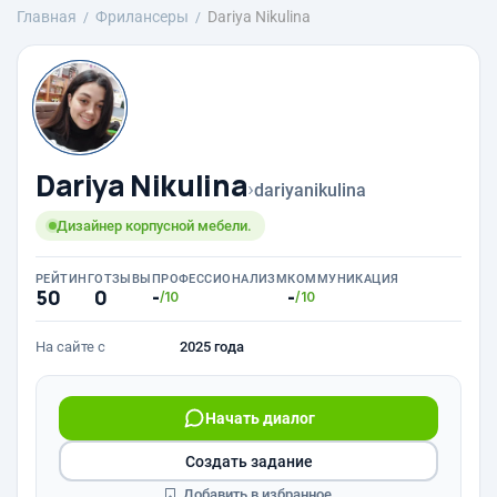
Главная
Фрилансеры
Dariya Nikulina
Dariya Nikulina
›
dariyanikulina
Дизайнер корпусной мебели.
РЕЙТИНГ
ОТЗЫВЫ
ПРОФЕССИОНАЛИЗМ
КОММУНИКАЦИЯ
50
0
-
-
/10
/10
На сайте с
2025 года
Начать диалог
Создать задание
Добавить в избранное