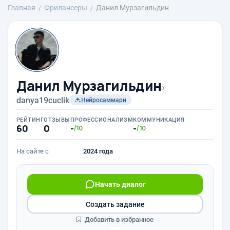
Главная
Фрилансеры
Данил Мурзагильдин
Данил Мурзагильдин
›
danya19cuclik
Нейросаммари
РЕЙТИНГ
ОТЗЫВЫ
ПРОФЕССИОНАЛИЗМ
КОММУНИКАЦИЯ
60
0
-
-
/10
/10
На сайте с
2024 года
Начать диалог
Создать задание
Добавить в избранное