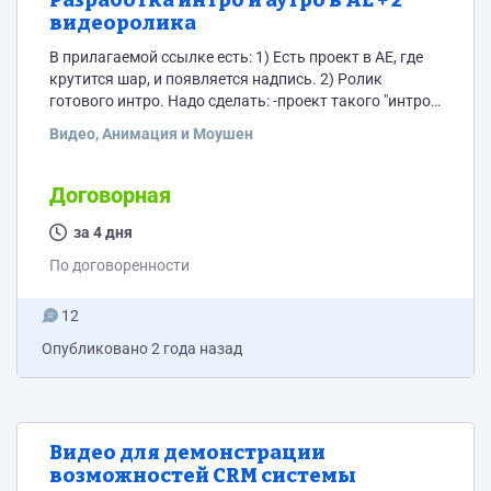
Разработка интро и аутро в АЕ + 2
видеоролика
В прилагаемой ссылке есть: 1) Есть проект в AE, где
крутится шар, и появляется надпись. 2) Ролик
готового интро. Надо сделать: -проект такого "интро"
(можно улучшить при желании). -сделать примерно
Видео, Анимация и Моушен
такое же "аутро". Ссылка на проект и интро:
https://drive.google.com/drive/folders/1RO1FcEmBYlaLeBaL
usp=sharing Помимо этого нужно сделать 2
Договорная
рекламные вставки по сценариям(в приложении к
ТЗ), озвучка также прилагается.
за 4 дня
По договоренности
12
Опубликовано
2 года назад
Видео для демонстрации
возможностей CRM системы