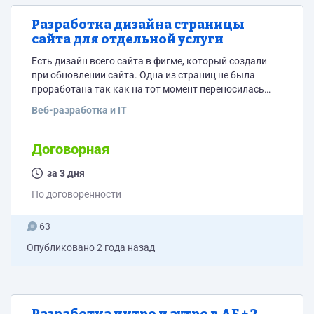
Разработка дизайна страницы
сайта для отдельной услуги
Есть дизайн всего сайта в фигме, который создали
при обновлении сайта. Одна из страниц не была
проработана так как на тот момент переносилась
"для галочки". Теперь нужно её доделать адекватно.
Веб-разработка и IT
ТЗ ниже: 1. Структура страницы 1.1. Вступительный
экран (Above the Fold) Элементы: Заголовок:
«Индивидуальная разработка приборов для ваших
Договорная
задач». Подзаголовок: «Собственное производство и
инновационные технологии для решения уникальных
за 3 дня
задач автоматизации». Кнопка CTA: «Получить
По договоренности
консультацию...
63
Опубликовано
2 года назад