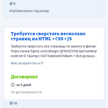
8
Опубликовано
год назад
Требуется сверстать несколько
страниц на HTML + CSS + JS
Требуется сверстать все страницы по макету в фигме:
https://www.figma.com/design/2jFNrSZ3YALkpCowMrqrY4/Unti
node-id=0-1&amp;t=SCF5aki0e4OHdkwh-1 Всё должно
работать, включая все слайдеры и квиз на ипотеку.
Веб-разработка и IT
Вёрстка только на html + css + js. По срокам нужно
уложиться в несколько дней максимум, чем быстрее
тем лучше.
Договорная
за 5 дней
По договоренности
36