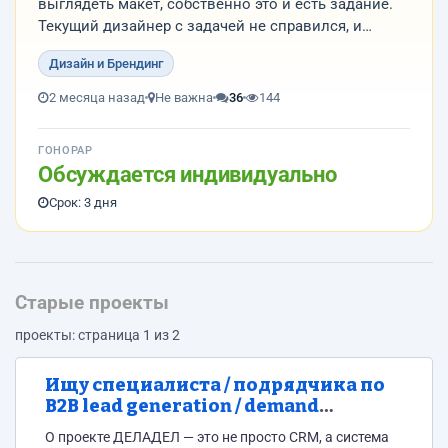
выглядеть макет, собственно это и есть задание.
Текущий дизайнер с задачей не справился, и
нужный результат выдать не смог. В этой связи
Дизайн и Брендинг
текущая задача выглядит как "Доработка" уже
существующего макета до заданного в картинках
2 месяца назад
Не важна
36
144
вида.
...
ГОНОРАР
Обсуждается индивидуально
Срок: 3 дня
Старые проекты
проекты: страница 1 из 2
Ищу специалиста / подрядчика по
B2B lead generation / demand
generation / performance marketing
О проекте ДЕЛАДЕЛ — это не просто CRM, а система