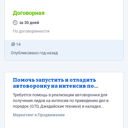
Figma, – Используется API, проект стабилен. **Что
нужно:** – Перенести проект на MAUI, – Реализовать
Договорная
новый UI по макетам из Figma, – Настроить сборку
под Android и iOS, – Соблюдать вменяемую
за 30 дней
архитектуру...
По договоренности
14
Опубликовано
год назад
Помочь запустить и отладить
автоворонку на интенсив по
организации дел
Требуется помощь в реализации автоворонки для
получения лидов на интенсив по приведению дел в
порядок (GTD, Джедайские техники) и наладке
системного контроля(с помощью системы
Маркетинг и Продвижение
управления, которая идет в подарок к этому курсу и
делает УТП действительно уникальным). Из того что