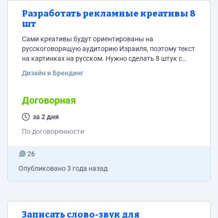
Разработать рекламные креативы 8
шт
Сами креативы будут ориентированы на
русскоговорящую аудиторию Израиля, поэтому текст
на картинках на русском. Нужно сделать 8 штук с
четкими предложениями: 1) Купить машину надо в
Дизайн и Брендинг
TRADE CAR! Почему? Ответ: Большой выбор
автомобилей разных классов, машины без пробега
до 2023 года, до 3-х лет гарантии на основные узлы и
Договорная
агрегаты На картинке: много красивых машин
разных марок, картинка обязательно яркая и сочная.
за 2 дня
Текст: Наш...
По договоренности
26
Опубликовано
3 года назад
Записать слово-звук для