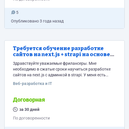
5
Опубликовано
3 года назад
Требуется обучение разработке
сайтов на next.js + strapi на основе
примера разработки сайта по
Здравствуйте уважаемые фрилансеры. Мне
дизайну из figma
необходимо в сжатые сроки научиться разработке
сайтов на next.js с админкой в strapi. У меня есть
серия проектов, которые нужно реализовать в таком
Веб-разработка и IT
решении. Пример того что хочу получить имеется в
виде исходников и рабочей версии сайтов с
админками, покажу при обсуждении условий с
Договорная
потенциальным ментором-учителем) Отвечу на
потенциальный вопрос "чего сам курсы не
за 30 дней
посмотришь на ютубчике?": я с удовольствием...
По договоренности