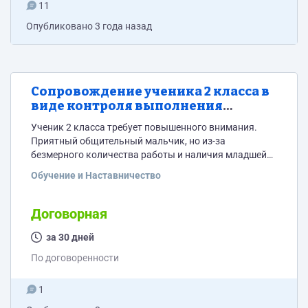
11
Опубликовано
3 года назад
Сопровождение ученика 2 класса в
виде контроля выполнения
домашних заданий из онлайн
Ученик 2 класса требует повышенного внимания.
школы
Приятный общительный мальчик, но из-за
безмерного количества работы и наличия младшей
дочки не хватает времени каждый день с ним сидеть
Обучение и Наставничество
помогать с уроками, а сам не справляется из-за
отсутствия набора методов к решению простых
задач. В общем нужно 1-1,5 часа в день общаться с
Договорная
ним по телеграм-видео и помогать разбирать ДЗ по
разным предметам, но в основном по...
за 30 дней
По договоренности
1