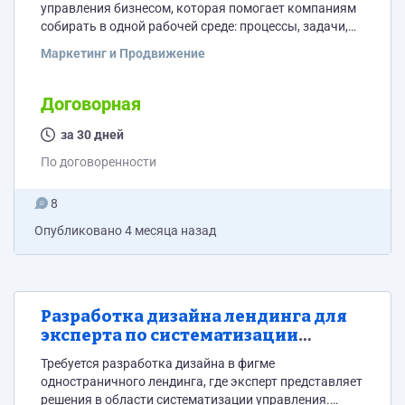
под сложный B2B-продукт.
управления бизнесом, которая помогает компаниям
собирать в одной рабочей среде: процессы, задачи,
контроль, роли, переходы между этапами,
Маркетинг и Продвижение
автоматизации, интеграции, управленческие
контуры. Ключевая идея: не “ещё один сервис”, а
система управления, которая нужна там, где CRM,
Договорная
чаты, таблицы и ручной контроль уже не дают
порядка. Что продаём на первом касании На первом
за 30 дней
касании мы не...
По договоренности
8
Опубликовано
4 месяца назад
Разработка дизайна лендинга для
эксперта по систематизации
управления
Требуется разработка дизайна в фигме
одностраничного лендинга, где эксперт представляет
решения в области систематизации управления.