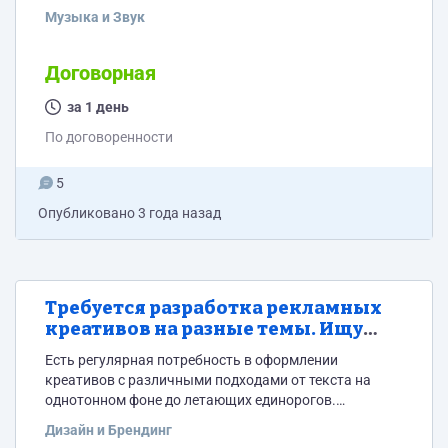
Нетании..." "Погрузитесь в атмосферу уютного
Музыка и Звук
ресторана с панорамным видом на море" "Каждое
блюдо здесь - это шедевр кулинарного искусства"
"Качественное обслуживание и внимание к деталям
Договорная
сделают ваш обед незабываемым." "Заканчивайте
свой день идеально, наслаждаясь захватывающими
за 1 день
закатами." "Приходите и отведайте великолепие
По договоренности
европейской кухни. Приглашаем в ресторан...
5
Опубликовано
3 года назад
Требуется разработка рекламных
креативов на разные темы. Ищу
человека - не компанию
Есть регулярная потребность в оформлении
креативов с различными подходами от текста на
однотонном фоне до летающих единорогов.
Интересна цена за крео + скорость реализации. Готов
Дизайн и Брендинг
к диалогу с адекватным Исполнителем. Спасибо за