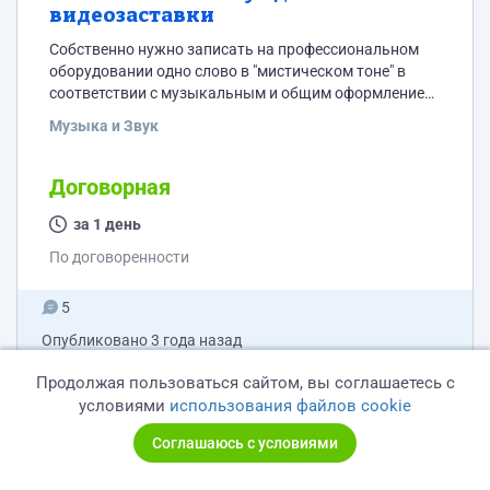
видеозаставки
Собственно нужно записать на профессиональном
оборудовании одно слово в "мистическом тоне" в
соответствии с музыкальным и общим оформлением
заставки на выдохе полушепотом/шепотом слово-
Музыка и Звук
аббревиатуру AIDA. Приложение: 1. превью
заставки(для передачи смысла) 2. примерная
интонация и содержание звука
Договорная
за 1 день
По договоренности
5
Опубликовано
3 года назад
Продолжая пользоваться сайтом, вы соглашаетесь с
условиями
использования файлов cookie
Разработка бота на Go для
Соглашаюсь с условиями
отправки данных из Whatsapp в