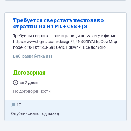
Требуется сверстать несколько
страниц на HTML + CSS + JS
Требуется сверстать все страницы по макету в фигме:
https://www.figma.com/design/2jFNrSZ3YALkpCowMrqrY4/Unti
node-id=0-1&t=SCF5aki0e4OHdkwh-1 Всё должно
работать, включая все слайдеры и квиз на ипотеку.
Веб-разработка и IT
Вёрстка только на html + css + js. По срокам нужно
уложиться максимум в неделю.
Договорная
за 7 дней
По договоренности
17
Опубликовано
год назад