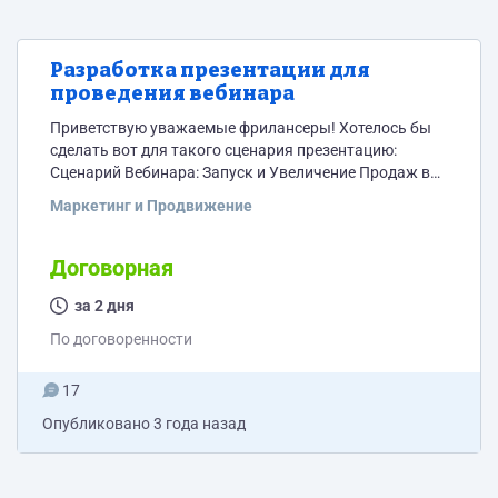
Разработка презентации для
проведения вебинара
Приветствую уважаемые фрилансеры! Хотелось бы
сделать вот для такого сценария презентацию:
Сценарий Вебинара: Запуск и Увеличение Продаж в
Интернете Приветствие Что вы сегодня узнаете? Как
Маркетинг и Продвижение
запустить продажи в интернете, даже если у вас нет
опыта и сайта. Как наладить получение и обработку
лидов. Гипновставка Представьте себе, что ваш
Договорная
товар или услуга уже успешно продается в
интернете... Типичные ошибки начинающих Запуск
за 2 дня
рекламы без понимания основ....
По договоренности
17
Опубликовано
3 года назад