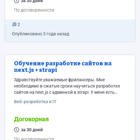
потенциальный вопрос "чего сам курсы не
за 30 дней
посмотришь на ютубчике?": я с удовольствием...
По договоренности
2
Опубликовано
3 года назад
Обучение разработке сайтов на
next.js + strapi
Здравствуйте уважаемые фрилансеры. Мне
необходимо в сжатые сроки научиться разработке
сайтов на next.js с админкой в strapi. У меня есть
серия проектов, которые нужно реализовать в таком
Веб-разработка и IT
решении. Пример того что хочу получить имеется в
виде исходников и рабочей версии сайтов с
админками, покажу при обсуждении условий с
Договорная
потенциальным ментором-учителем) Отвечу на
потенциальный вопрос "чего сам курсы не
за 30 дней
посмотришь на ютубчике?": я с удовольствием...
По договоренности