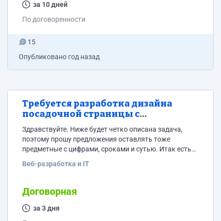
подсвечивания я покажу референсы в виде
за 10 дней
обучающего видео о том как это делать в...
По договоренности
15
Опубликовано
год назад
Требуется разработка дизайна
посадочной страницы с
пониманием маркетинговых задач
Здравствуйте. Ниже будет четко описана задача,
поэтому прошу предложения оставлять тоже
предметные с цифрами, сроками и сутью. Итак есть
сайт системы управления проектами: www.deladel.ru ,
Веб-разработка и IT
сначала это должен был быть просто лендинг, но со
временем маркетинговый подход изменился, и
потребовались дополнительные разделы "для чего",
Договорная
"предложения" и другие. Помимо предложения самой
системы предлагаются и различные услуги, по началу
за 3 дня
использования, это услуги по обучению системе и...