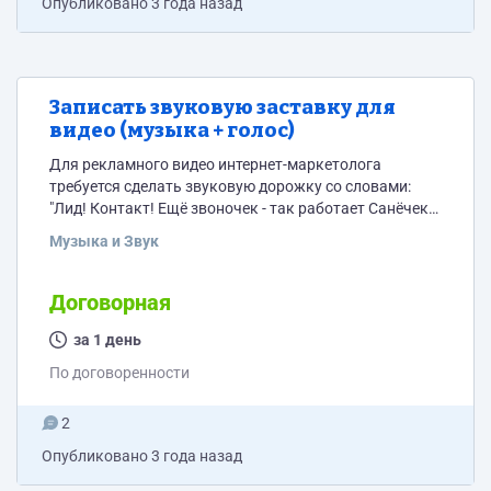
Опубликовано
3 года назад
Записать звуковую заставку для
видео (музыка + голос)
Для рекламного видео интернет-маркетолога
требуется сделать звуковую дорожку со словами:
"Лид! Контакт! Ещё звоночек - так работает Санёчек"
наложить это добро на фоновую музыку с
Музыка и Звук
соответствующим с битом. Если кто готов за такое
взяться и за разумные деньги
поэкспериментировать, то буду обращаться
Договорная
регулярно. Спасибо
за 1 день
По договоренности
2
Опубликовано
3 года назад