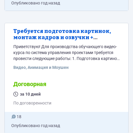
Опубликовано
год назад
Требуется подготовка картинок,
монтаж кадров и озвучки +
минимальная анимация
Приветствую! Для производства обучающего видео-
курса по система управления проектами требуется
провести следующие работы: 1. Подготовка картинок
в соответствии со сценариями (есть живая система, и
Видео, Анимация и Моушен
есть дизайн весь в figma, поэтому картинки вероятно
удобнее делать там, так или иначе это больше
техническая работа нежели творческая) 2. Монтаж
Договорная
этих видео таким образом чтобы под
соответствующие моменты озвучки(будет
за 10 дней
предоставлена Исполнителю) попадали нужные
По договоренности
кадры-скриншоты сайта и интерфейса системы(это...
18
Опубликовано
год назад