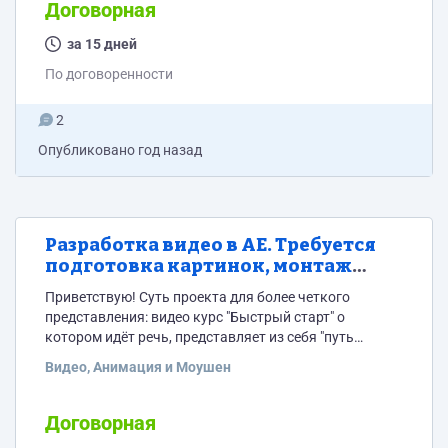
есть: -Понимание болей клиента -Лендинг(требует
Договорная
доработки с маркетинговой точки зрения)
-Программа курса -Эксперт(лицо курса и бренда)
за 15 дней
Нужна аналитика и согласование правок по
По договоренности
маркетинговой проработке...
2
Опубликовано
год назад
Разработка видео в АЕ. Требуется
подготовка картинок, монтаж
кадров и озвучки + минимальная
Приветствую! Cуть проекта для более четкого
анимация
представления: видео курс "Быстрый старт" о
котором идёт речь, представляет из себя "путь
пользователя" от начала использования системы до
Видео, Анимация и Моушен
её тонкой настройки. Сами видео должны
представлять из себя скриншоты из системы, в
которых подсвечивать соответствующие аудиоряду
Договорная
моменты о которых идёт речь. По самим способам