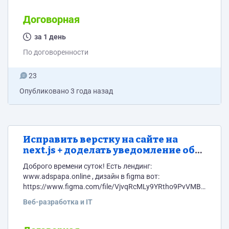
внимание.
Договорная
за 1 день
По договоренности
23
Опубликовано
3 года назад
Исправить верстку на сайте на
next.js + доделать уведомление об
отправке формы
Доброго времени суток! Есть лендинг:
www.adspapa.online , дизайн в figma вот:
https://www.figma.com/file/VjvqRcMLy9YRtho9PvVMBI/Untitle
type=design&node-
Веб-разработка и IT
id=0%3A3&mode=design&t=DmAzFMnKjbqJ9Zgd-1
Лендинг лежит на гитхабе, но могу выдать и
исходники в архиве. Нужно: 1. Исправить всю верстку