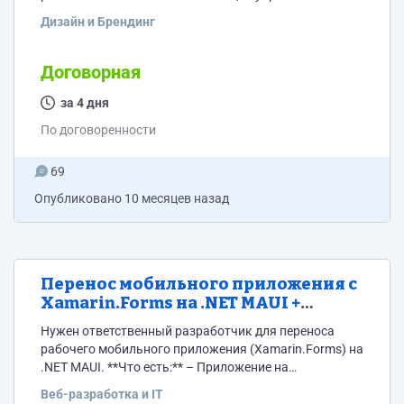
Техническое задание в файле в приложении.
Дизайн и Брендинг
Технические требования: -Версии для десктопа 1920 и
1366; -Адаптивы для мобильных устройств;
Требования к дизайнеру: -Умение вникать в
Договорная
техническое задание; -Знание и использование
текущих трендов в дизайне; -Прикладывайте
за 4 дня
пожалуйста примеры работ, которые по релевантны
По договоренности
текущему заданию; Наличие портфолио и работ в
аналогичных проектах...
69
Опубликовано
10 месяцев назад
Перенос мобильного приложения с
Xamarin.Forms на .NET MAUI +
реализация нового дизайна
Нужен ответственный разработчик для переноса
рабочего мобильного приложения (Xamarin.Forms) на
.NET MAUI. **Что есть:** – Приложение на
Xamarin.Forms (Android + iOS), – Рабочий проект без
Веб-разработка и IT
документации, – Новый дизайн полностью готов в