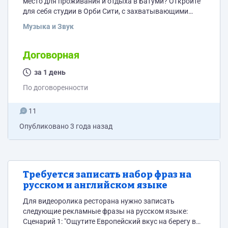
место для проживания и отдыха в Батуми? Откройте
для себя студии в Орби Сити, с захватывающими
панорамными видами! Наслаждайтесь полностью
Музыка и Звук
оборудованными апартаментами, готовыми для
короткого и длительного пребывания. Ваш
сверхбонус - великолепный вид с балкона на море,
Договорная
горы и город! Предложение ограничено: цены
начинаются всего от 50 лари за сутки и от 250
за 1 день
долларов за месяц. Забронируйте вашу...
По договоренности
11
Опубликовано
3 года назад
Требуется записать набор фраз на
русском и английском языке
Для видеоролика ресторана нужно записать
следующие рекламные фразы на русском языке:
Сценарий 1: "Ощутите Европейский вкус на берегу в