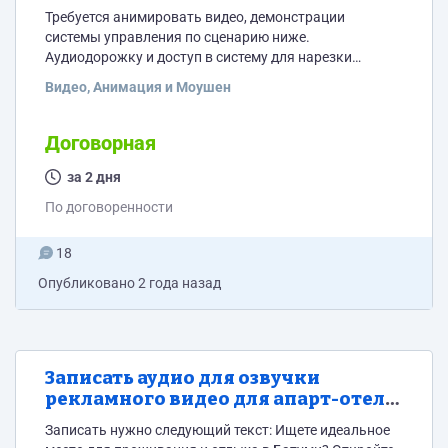
Требуется анимировать видео, демонстрации
системы управления по сценарию ниже.
Аудиодорожку и доступ в систему для нарезки
предоставлю исполнителю. Также есть figma со всеми
Видео, Анимация и Моушен
элементами дизайна, если вдруг понадобится.
Хронометраж ролика около от 60 до 90 секунд.
Сценарий ролика "Как это работает": Текст:
Договорная
"ДЕЛАДЕЛ — это система, которая поможет тебе
управлять всеми задачами и проектами в одном
за 2 дня
месте." Кадр: Показывается общий интерфейс
По договоренности
системы — экран...
18
Опубликовано
2 года назад
Записать аудио для озвучки
рекламного видео для апарт-отеля
в Батуми
Записать нужно следующий текст: Ищете идеальное