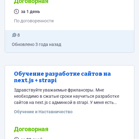
Договорная
в соответствии с дизайном; 2. Добавить блок с
отзывами и кейсами; 3. Добавить окошко "Ваша
за 1 день
заявка принята" после нажатия "отправить"; 4.
По договоренности
Добавить анимацию сменяющую цифру "3" на "2" в
блоке "Осталось мест" Повторно обращаю внимание
8
что...
Обновлено
3 года назад
Обучение разработке сайтов на
next.js + strapi
Здравствуйте уважаемые фрилансеры. Мне
необходимо в сжатые сроки научиться разработке
сайтов на next.js с админкой в strapi. У меня есть
серия проектов, которые нужно реализовать в таком
Обучение и Наставничество
решении. Пример того что хочу получить имеется в
виде исходников и рабочей версии сайтов с
админками, покажу при обсуждении условий с
Договорная
потенциальным ментором-учителем) Отвечу на