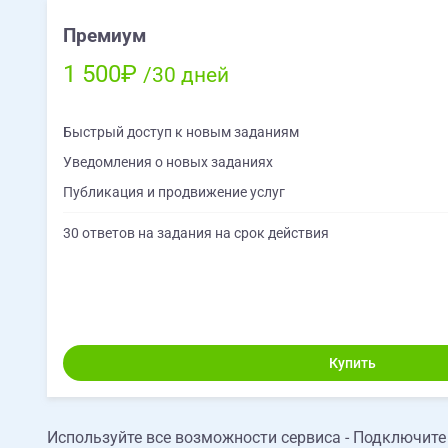
2. Размеры
3. Шрифты
Премиум
4. Отступы
1 500₽
5. Цвета
/30 дней
Требуется в итоге:
Быстрый доступ к новым заданиям
1. Десктоп
+адаптивы:
Уведомления о новых заданиях
2. Планшет
Публикация и продвижение услуг
3. Мобильное устройство
30 ответов на задания на срок действия
Купить
Используйте все возможности сервиса - Подключит