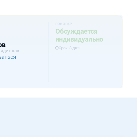
ГОНОРАР
Обсуждается
индивидуально
ов
Срок: 3 дня
лядит как
ваться
0%B9-
ючая: