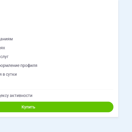
даниям
иях
слуг
формление профиля
 в сутки
ексу активности
Купить