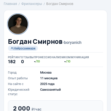
Главная
Фрилансеры
Богдан Смирнов
Богдан Смирнов
›
boryanich
Нейросаммари
РЕЙТИНГ
ОТЗЫВЫ
ПРОФЕССИОНАЛИЗМ
КОММУНИКАЦИЯ
182
0
-
-
/10
/10
Город
Москва
Опыт работы
11 месяцев
На сайте с
2025 года
Юридический
Самозанятый
статус
2 000
₽/час