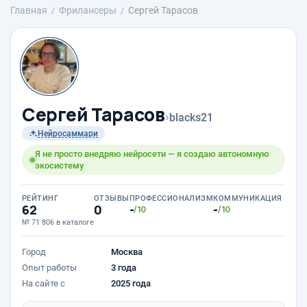
Главная
Фрилансеры
Сергей Тарасов
Сергей Тарасов
›
blacks21
Нейросаммари
Я не просто внедряю нейросети — я создаю автономную
экосистему
РЕЙТИНГ
ОТЗЫВЫ
ПРОФЕССИОНАЛИЗМ
КОММУНИКАЦИЯ
62
0
-
-
/10
/10
№ 71 806 в каталоге
Город
Москва
Опыт работы
3 года
На сайте с
2025 года